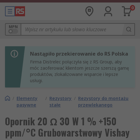
0
MPN
Nastąpiło przekierowanie do RS Polska
Firma Distrelec połączyła się z RS Group, aby
móc zaoferować klientom jeszcze szerszą gamę
produktów, zlokalizowane wsparcie i lepsze
usługi.
/
Elementy
/
Rezystory
/
Rezystory do montażu
pasywne
stałe
przewlekanego
Opornik 20 Ω 30 W 1 % +150
ppm/°C Grubowarstwowy Vishay