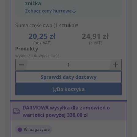
zniżka
Zobacz ceny hurtowe
Suma częściowa (1 sztuka)*
20,25 zł
24,91 zł
(bez VAT)
(z VAT)
Add
Produkty
to
wybierz lub wpisz ilość
Basket
Sprawdź daty dostawy
Do koszyka
DARMOWA wysyłka dla zamówień o
wartości powyżej 330,00 zł
W magazynie