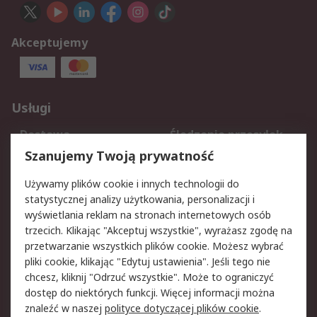
Akceptujemy
Usługi
Dostawa
Śledzenie przesyłek
Reklamacje i zwroty
Rejestracja
Szanujemy Twoją prywatność
Pomoc
Używamy plików cookie i innych technologii do
statystycznej analizy użytkowania, personalizacji i
Aspekty prawne
wyświetlania reklam na stronach internetowych osób
trzecich. Klikając "Akceptuj wszystkie", wyrażasz zgodę na
Bezpieczeństwo e-
Polityka dotycząca
przetwarzanie wszystkich plików cookie. Możesz wybrać
maila
plików cookie
pliki cookie, klikając "Edytuj ustawienia". Jeśli tego nie
Polityka prywatności
Użytkowanie witryny
chcesz, kliknij "Odrzuć wszystkie". Może to ograniczyć
Zastrzeżenia prawne
Warunki Sprzedaży
dostęp do niektórych funkcji. Więcej informacji można
znaleźć w naszej
polityce dotyczącej plików cookie
.