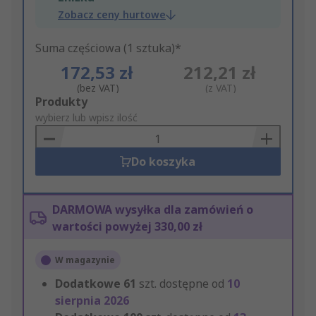
Zobacz ceny hurtowe
Suma częściowa (1 sztuka)*
172,53 zł
212,21 zł
(bez VAT)
(z VAT)
Add
Produkty
to
wybierz lub wpisz ilość
Basket
Do koszyka
DARMOWA wysyłka dla zamówień o
wartości powyżej 330,00 zł
W magazynie
Dodatkowe
61
szt. dostępne od
10
sierpnia 2026