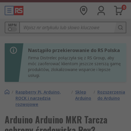
0
MPN
Nastąpiło przekierowanie do RS Polska
Firma Distrelec połączyła się z RS Group, aby
móc zaoferować klientom jeszcze szerszą gamę
produktów, zlokalizowane wsparcie i lepsze
usługi.
/
Raspberry Pi, Arduino,
/
Sklep
/
Rozszerzenia
ROCK i narzędzia
Arduino
do Arduino
rozwojowe
Arduino Arduino MKR Tarcza
ochrony środowiska Rev2