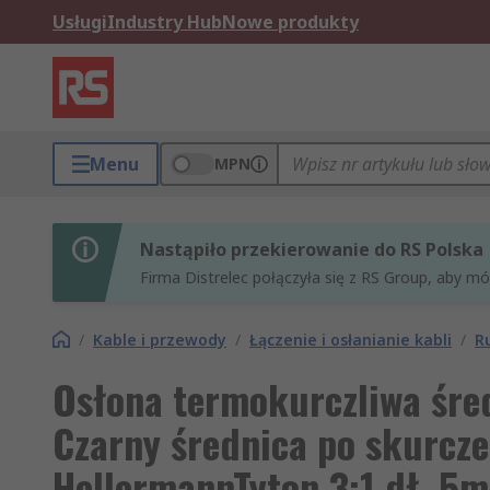
Usługi
Industry Hub
Nowe produkty
Menu
MPN
Nastąpiło przekierowanie do RS Polska
Firma Distrelec połączyła się z RS Group, aby m
/
Kable i przewody
/
Łączenie i osłanianie kabli
/
R
Osłona termokurczliwa śre
Czarny średnica po skurcz
HellermannTyton 3:1 dł. 5m