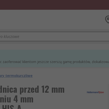
óc zaoferować klientom jeszcze szerszą gamę produktów, zlokalizowan
ury termokurczliwe
dnica przed 12 mm
eniu 4 mm
 HIS-A