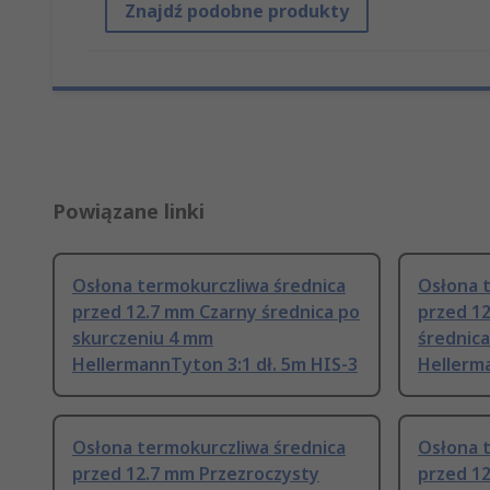
Znajdź podobne produkty
Powiązane linki
Osłona termokurczliwa średnica
Osłona 
przed 12.7 mm Czarny średnica po
przed 1
skurczeniu 4 mm
średnic
HellermannTyton 3:1 dł. 5m HIS-3
Hellerma
Osłona termokurczliwa średnica
Osłona 
przed 12.7 mm Przezroczysty
przed 12