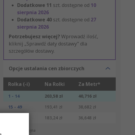
Dodatkowe
11
szt. dostępne od
10
sierpnia 2026
Dodatkowe
40
szt. dostępne od
27
sierpnia 2026
Potrzebujesz więcej?
Wprowadź ilość,
kliknij „Sprawdź daty dostawy” dla
szczegółów dostawy.
Opcje ustalania cen zbiorczych
Rolka (-i)
Na Rolki
Za Metr*
1 - 14
203,58 zł
40,716 zł
15 - 49
193,41 zł
38,682 zł
50 +
183,24 zł
36,648 zł
*cena orientacyjna
a,