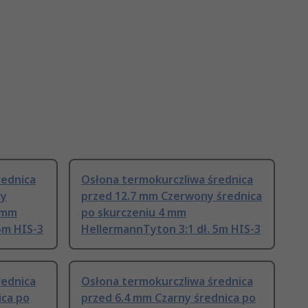
rednica
Osłona termokurczliwa średnica
ty
przed 12.7 mm Czerwony średnica
4 mm
po skurczeniu 4 mm
5m HIS-3
HellermannTyton 3:1 dł. 5m HIS-3
rednica
Osłona termokurczliwa średnica
ica po
przed 6.4 mm Czarny średnica po