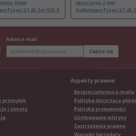
czeniu 4 mm
skurczeniu 2 mm
nnTyton 3:1 dł. 5m HIS-3
HellermannTyton 3:1 dł. 
Adres e-mail
h
Zapisz się
Aspekty prawne
Bezpieczeństwo e-maila
e przesyłek
Polityka dotycząca plikó
je i zwroty
Polityka prywatności
cja
Użytkowanie witryny
Zastrzeżenia prawne
Warunki Sprzedaży