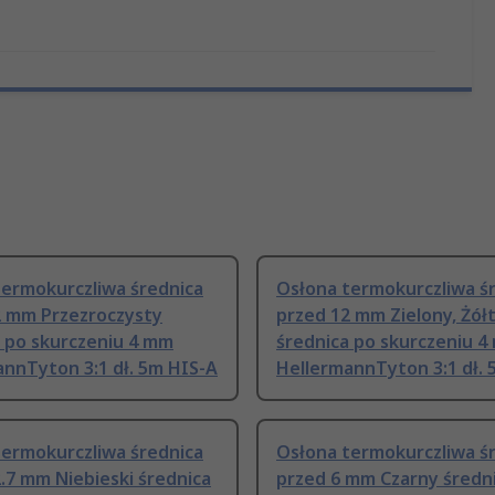
termokurczliwa średnica
Osłona termokurczliwa ś
2 mm Przezroczysty
przed 12 mm Zielony, Żół
a po skurczeniu 4 mm
średnica po skurczeniu 
nnTyton 3:1 dł. 5m HIS-A
HellermannTyton 3:1 dł. 
termokurczliwa średnica
Osłona termokurczliwa ś
.7 mm Niebieski średnica
przed 6 mm Czarny średn