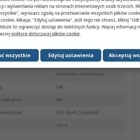
cji i wyświetlania reklam na stronach internetowych osób trzecich. Kl
szulki
12mm
szystkie", wyrażasz zgodę na przetwarzanie wszystkich plików cook
 cookie, klikając "Edytuj ustawienia". Jeśli tego nie chcesz, kliknij "Od
Czarny
 Może to ograniczyć dostęp do niektórych funkcji. Więcej informacji
naszej
polityce dotyczącej plików cookie
.
o skurczeniu
4mm
ik kurczliwości
3:1
ć wszystkie
Edytuj ustawienia
Akceptuj ws
szulki
5m
Poliolefina usieciowana
ny
Tak
a halogenu
Nie
wierdzenia
ELV, RoHS Compliant
HIS-A