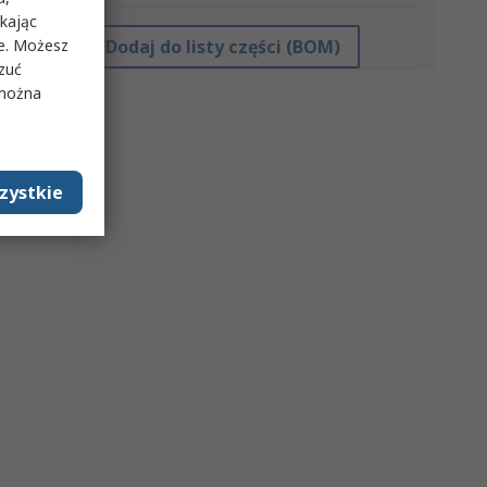
ikając
ie. Możesz
Dodaj do listy części (BOM)
rzuć
 można
zystkie