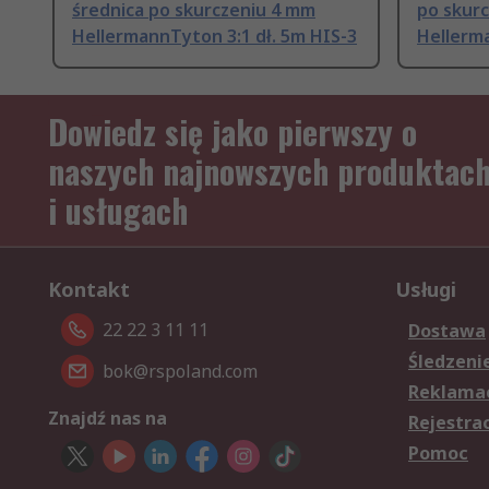
średnica po skurczeniu 4 mm
po skur
HellermannTyton 3:1 dł. 5m HIS-3
Hellerma
Dowiedz się jako pierwszy o
naszych najnowszych produktac
i usługach
Kontakt
Usługi
22 22 3 11 11
Dostawa
Śledzeni
bok@rspoland.com
Reklamac
Znajdź nas na
Rejestra
Pomoc