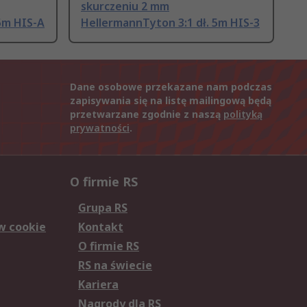
skurczeniu 2 mm
5m HIS-A
HellermannTyton 3:1 dł. 5m HIS-3
Dane osobowe przekazane nam podczas
zapisywania się na listę mailingową będą
przetwarzane zgodnie z naszą
polityką
prywatności
.
O firmie RS
Grupa RS
w cookie
Kontakt
O firmie RS
RS na świecie
Kariera
Nagrody dla RS