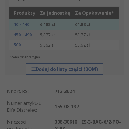
Produkty
Za jednostkę
Za Opakowanie*
10 - 140
6,188 zł
61,88 zł
150 - 490
5,877 zł
58,77 zł
500 +
5,562 zł
55,62 zł
*cena orientacyjna
Dodaj do listy części (BOM)
Nr art. RS
:
712-3624
Numer artykułu
155-08-132
Elfa Distrelec
:
Nr części
308-30610 HIS-3-BAG-6/2-PO-
producenta
:
X-BK