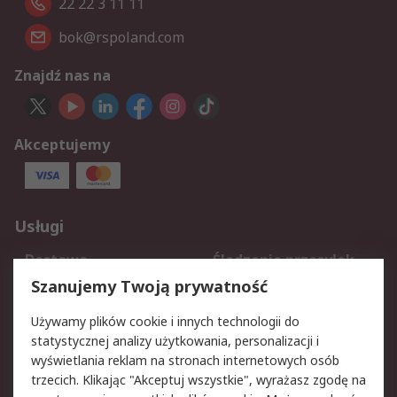
22 22 3 11 11
bok@rspoland.com
Znajdź nas na
Akceptujemy
Usługi
Dostawa
Śledzenie przesyłek
Reklamacje i zwroty
Rejestracja
Szanujemy Twoją prywatność
Pomoc
Używamy plików cookie i innych technologii do
statystycznej analizy użytkowania, personalizacji i
Aspekty prawne
wyświetlania reklam na stronach internetowych osób
trzecich. Klikając "Akceptuj wszystkie", wyrażasz zgodę na
Bezpieczeństwo e-
Polityka dotycząca