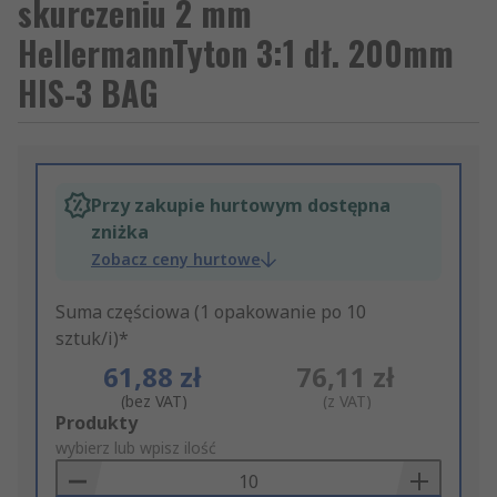
skurczeniu 2 mm
HellermannTyton 3:1 dł. 200mm
HIS-3 BAG
Przy zakupie hurtowym dostępna
zniżka
Zobacz ceny hurtowe
Suma częściowa (1 opakowanie po 10
sztuk/i)*
61,88 zł
76,11 zł
(bez VAT)
(z VAT)
Add
Produkty
to
wybierz lub wpisz ilość
Basket