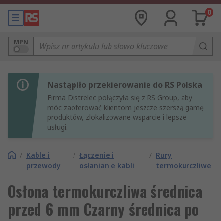
0
MPN
Nastąpiło przekierowanie do RS Polska
Firma Distrelec połączyła się z RS Group, aby
móc zaoferować klientom jeszcze szerszą gamę
produktów, zlokalizowane wsparcie i lepsze
usługi.
/
Kable i
/
Łączenie i
/
Rury
przewody
osłanianie kabli
termokurczliwe
Osłona termokurczliwa średnica
przed 6 mm Czarny średnica po