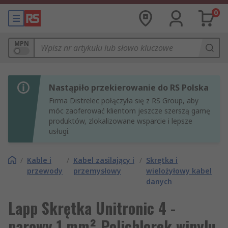
0
MPN
Nastąpiło przekierowanie do RS Polska
Firma Distrelec połączyła się z RS Group, aby
móc zaoferować klientom jeszcze szerszą gamę
produktów, zlokalizowane wsparcie i lepsze
usługi.
/
Kable i
/
Kabel zasilający i
/
Skrętka i
przewody
przemysłowy
wielożyłowy kabel
danych
Lapp Skrętka Unitronic 4 -
parowy 1 mm² Polichlorek winylu