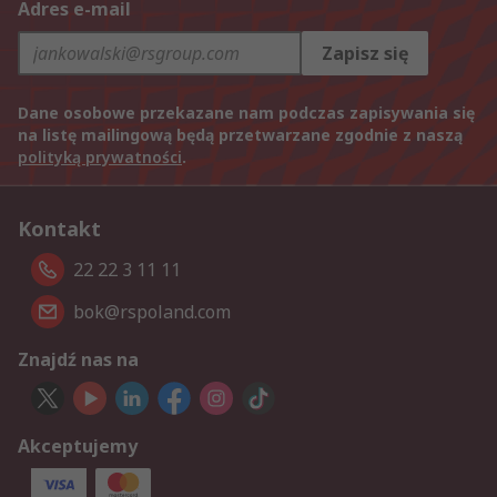
Adres e-mail
Zapisz się
Dane osobowe przekazane nam podczas zapisywania się
na listę mailingową będą przetwarzane zgodnie z naszą
polityką prywatności
.
Kontakt
22 22 3 11 11
bok@rspoland.com
Znajdź nas na
Akceptujemy