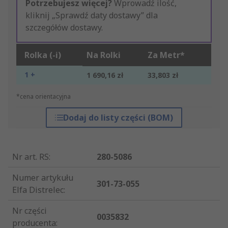
Potrzebujesz więcej?
Wprowadź ilość,
kliknij „Sprawdź daty dostawy” dla
szczegółów dostawy.
Rolka (-i)
Na Rolki
Za Metr*
1 +
1 690,16 zł
33,803 zł
*cena orientacyjna
Dodaj do listy części (BOM)
Nr art. RS
:
280-5086
Numer artykułu
301-73-055
Elfa Distrelec
:
Nr części
0035832
producenta
: