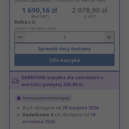
Suma częściowa (1 rolka po 50 metry/-ów)*
1 690,16 zł
2 078,90 zł
(bez VAT)
(z VAT)
Add
Rolka (-i)
to
wybierz lub wpisz ilość
Basket
Sprawdź daty dostawy
Do koszyka
DARMOWA wysyłka dla zamówień o
wartości powyżej 330,00 zł
Tymczasowo niedostępny
2
szt. dostępne od
28 sierpnia 2026
Dodatkowe
4
szt. dostępne od
18
września 2026