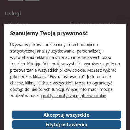
Usługi
Dostawa
Śledzenie przesyłek
Reklamacje i zwroty
Rejestracja
Szanujemy Twoją prywatność
Pomoc
Używamy plików cookie i innych technologii do
statystycznej analizy użytkowania, personalizacji i
Aspekty prawne
wyświetlania reklam na stronach internetowych osób
trzecich. Klikając "Akceptuj wszystkie", wyrażasz zgodę na
Bezpieczeństwo e-
Polityka dotycząca
przetwarzanie wszystkich plików cookie. Możesz wybrać
maila
plików cookie
pliki cookie, klikając "Edytuj ustawienia". Jeśli tego nie
Polityka prywatności
Użytkowanie witryny
chcesz, kliknij "Odrzuć wszystkie". Może to ograniczyć
Zastrzeżenia prawne
Warunki Sprzedaży
dostęp do niektórych funkcji. Więcej informacji można
znaleźć w naszej
polityce dotyczącej plików cookie
.
O firmie RS
Akceptuj wszystkie
Grupa RS
Kontakt
O firmie RS
RS na świecie
Edytuj ustawienia