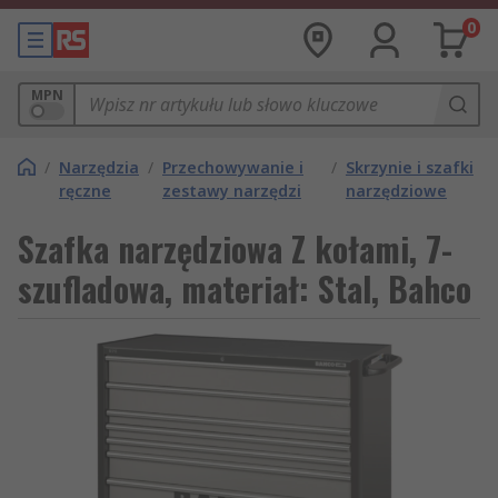
0
MPN
/
Narzędzia
/
Przechowywanie i
/
Skrzynie i szafki
ręczne
zestawy narzędzi
narzędziowe
Szafka narzędziowa Z kołami, 7-
szufladowa, materiał: Stal, Bahco