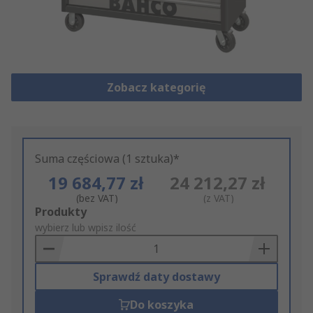
Zobacz kategorię
Suma częściowa (1 sztuka)*
19 684,77 zł
24 212,27 zł
(bez VAT)
(z VAT)
Add
Produkty
to
wybierz lub wpisz ilość
Basket
Sprawdź daty dostawy
Do koszyka