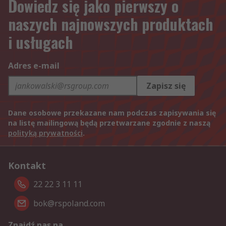
Dowiedz się jako pierwszy o
naszych najnowszych produktach
i usługach
Adres e-mail
Zapisz się
Dane osobowe przekazane nam podczas zapisywania się
na listę mailingową będą przetwarzane zgodnie z naszą
polityką prywatności
.
Kontakt
22 22 3 11 11
bok@rspoland.com
Znajdź nas na