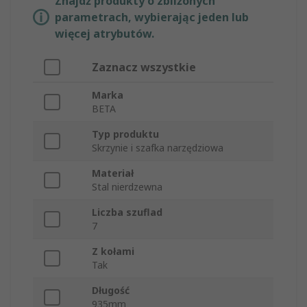
Znajdź produkty o zbliżonych
parametrach, wybierając jeden lub
więcej atrybutów.
Zaznacz wszystkie
Marka
BETA
Typ produktu
Skrzynie i szafka narzędziowa
Materiał
Stal nierdzewna
Liczba szuflad
7
Z kołami
Tak
Długość
935mm