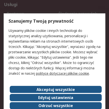
Usługi
Dostawa
Śledzenie przesyłek
Reklamacje i zwroty
Rejestracja
Szanujemy Twoją prywatność
Pomoc
Używamy plików cookie i innych technologii do
statystycznej analizy użytkowania, personalizacji i
Aspekty prawne
wyświetlania reklam na stronach internetowych osób
trzecich. Klikając "Akceptuj wszystkie", wyrażasz zgodę na
Bezpieczeństwo e-
Polityka dotycząca
przetwarzanie wszystkich plików cookie. Możesz wybrać
maila
plików cookie
pliki cookie, klikając "Edytuj ustawienia". Jeśli tego nie
Polityka prywatności
Użytkowanie witryny
chcesz, kliknij "Odrzuć wszystkie". Może to ograniczyć
Zastrzeżenia prawne
Warunki Sprzedaży
dostęp do niektórych funkcji. Więcej informacji można
znaleźć w naszej
polityce dotyczącej plików cookie
.
O firmie RS
Akceptuj wszystkie
Grupa RS
Kontakt
O firmie RS
RS na świecie
Edytuj ustawienia
Kariera
Nagrody dla RS
Odrzuć wszystkie