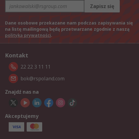
Zapisz się
Dane osobowe przekazane nam podczas zapisywania się
na listę mailingową będą przetwarzane zgodnie z naszą
polityką prywatności
.
Kontakt
22 22 3 11 11
bok@rspoland.com
Znajdź nas na
Akceptujemy