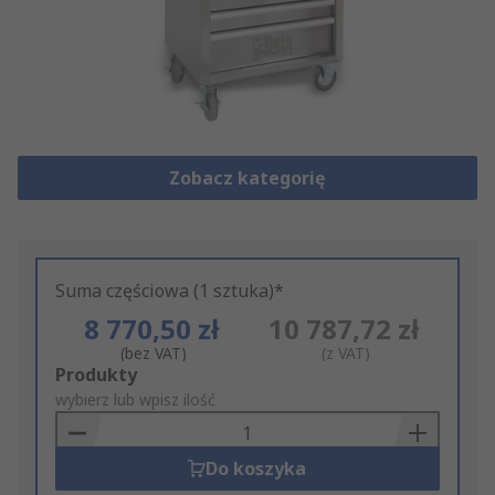
Zobacz kategorię
Suma częściowa (1 sztuka)*
8 770,50 zł
10 787,72 zł
(bez VAT)
(z VAT)
Add
Produkty
to
wybierz lub wpisz ilość
Basket
Do koszyka