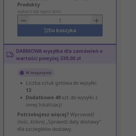
Add
Produkty
to
wybierz lub wpisz ilość
Basket
Do koszyka
DARMOWA wysyłka dla zamówień o
wartości powyżej 330,00 zł
W magazynie
Liczba sztuk gotowa do wysyłki:
13
Dodatkowe
49
szt. do wysyłki z
innej lokalizacji
Potrzebujesz więcej?
Wprowadź
ilość, kliknij „Sprawdź daty dostawy”
dla szczegółów dostawy.