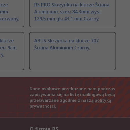
ucze
RS PRO Skrzynka na klucze Ściana
23mm
Aluminium, szer.: 84.3mm wys.:
Czerwony
129.5 mm gł.: 43.1 mm Czarny
klucze
ABUS Skrzynka na klucze 707
er.: 9cm
Ściana Aluminium Czarny
ry
Dane osobowe przekazane nam podczas
zapisywania się na listę mailingową będą
przetwarzane zgodnie z naszą
polityką
prywatności
.
O firmie RS