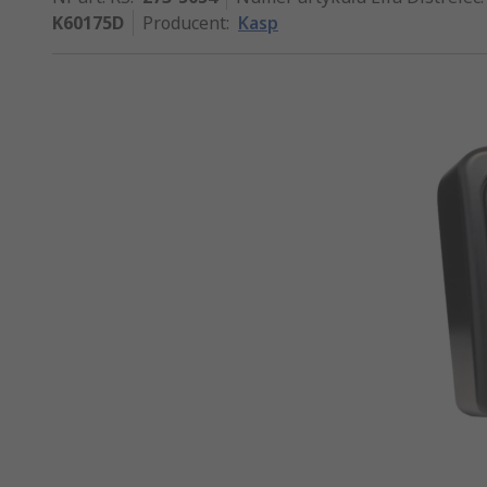
K60175D
Producent
:
Kasp