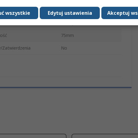
ontażu
Ściana
ć wszystkie
Edytuj ustawienia
Akceptuj ws
Czarny
ość
75mm
/Zatwierdzenia
No