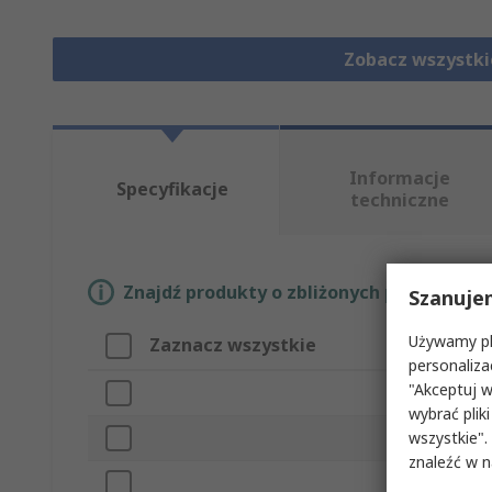
Zobacz wszystki
Informacje
Specyfikacje
techniczne
Znajdź produkty o zbliżonych parametrach
Szanuje
Używamy pli
Zaznacz wszystkie
Atry
personaliza
"Akceptuj w
Marka
wybrać pliki
wszystkie".
Typ p
znaleźć w 
Typ bl