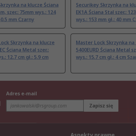
krzynka na klucze Ściana
Securikey Skrzynka na kl
m, szer.: 75mm wys.: 124
EK1A Ściana Stal szer.: 1
50.5 mm Czarny
wys.: 153 mm gł.: 40 mm 
ock Skrzynka na klucze
Master Lock Skrzynka na 
C Ściana Metal szer.:
5400EURD Ściana Metal sz
.: 12.7 cm gł.: 5.9 cm
wys.: 15.7 cm gł.: 4 cm Sza
Adres e-mail
h
Zapisz się
Aspekty prawne