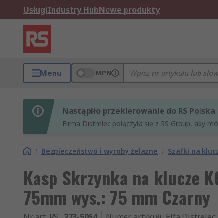
Usługi
Industry Hub
Nowe produkty
Menu
MPN
Nastąpiło przekierowanie do RS Polska
Firma Distrelec połączyła się z RS Group, aby m
/
Bezpieczeństwo i wyroby żelazne
/
Szafki na klucz
Kasp Skrzynka na klucze K6
75mm wys.: 75 mm Czarny
Nr art. RS
:
273-5054
Numer artykułu Elfa Distrelec
: