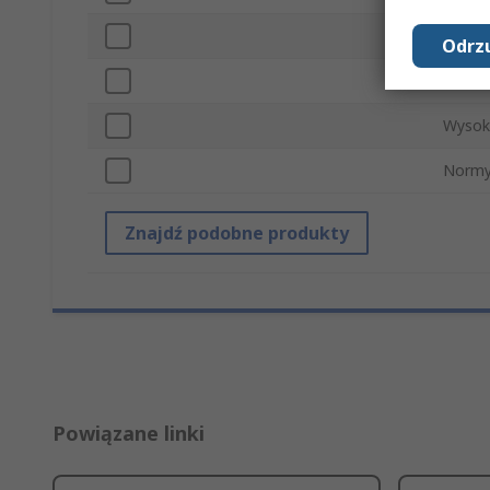
Typ m
Odrzu
Kolor
Wysok
Normy
Znajdź podobne produkty
Powiązane linki