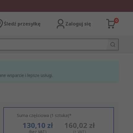
0
Śledź przesyłkę
Zaloguj się
e wsparcie i lepsze usługi.
Suma częściowa (1 sztuka)*
130,10 zł
160,02 zł
(bez VAT)
(z VAT)