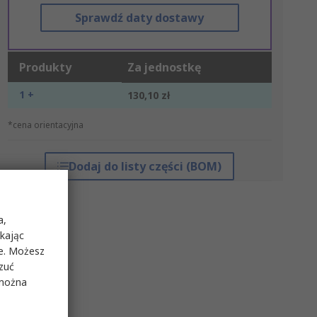
Sprawdź daty dostawy
Produkty
Za jednostkę
1 +
130,10 zł
*cena orientacyjna
Dodaj do listy części (BOM)
a,
ikając
ie. Możesz
rzuć
 można