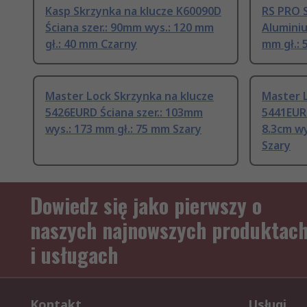
Kasp Skrzynka na klucze K60090D
RS PRO S
Ściana szer.: 90mm wys.: 120 mm
Aluminiu
gł.: 40 mm Czarny
mm gł.: 
Master Lock Skrzynka na klucze
Master L
5426EURD Ściana szer.: 103mm
5441EURE
wys.: 173 mm gł.: 75 mm Szary
8.3cm wys
Szary
Dowiedz się jako pierwszy o
naszych najnowszych produktac
i usługach
Kontakt
Usługi