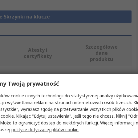
e Skrzynki na klucze
Szczegółowe
Atesty i
dane
certyfikaty
produktu
, wybierając jeden lub więcej atrybutów.
my Twoją prywatność
ków cookie i innych technologii do statystycznej analizy użytkowani
but
Wartość
cji i wyświetlania reklam na stronach internetowych osób trzecich. Kl
szystkie", wyrażasz zgodę na przetwarzanie wszystkich plików cook
Kasp
 cookie, klikając "Edytuj ustawienia". Jeśli tego nie chcesz, kliknij "Od
 Może to ograniczyć dostęp do niektórych funkcji. Więcej informacji
roduktu
Skrzynka na klucze
naszej
polityce dotyczącej plików cookie
.
okady
Szafka na kłódki