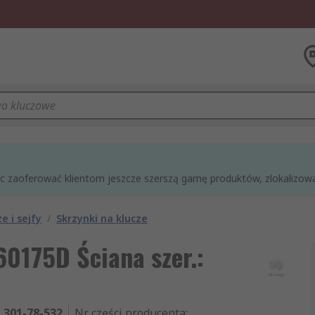
óc zaoferować klientom jeszcze szerszą gamę produktów, zlokalizowan
e i sejfy
/
Skrzynki na klucze
0175D Ściana szer.:
301-78-532
Nr części producenta
: