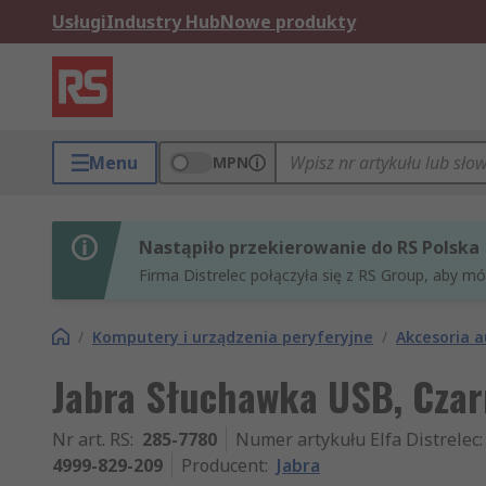
Usługi
Industry Hub
Nowe produkty
Menu
MPN
Nastąpiło przekierowanie do RS Polska
Firma Distrelec połączyła się z RS Group, aby m
/
Komputery i urządzenia peryferyjne
/
Akcesoria a
Jabra Słuchawka USB, Czar
Nr art. RS
:
285-7780
Numer artykułu Elfa Distrelec
:
4999-829-209
Producent
:
Jabra