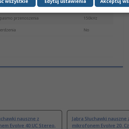
ć wszystkie
Edytuj ustawienia
Akceptuj ws
Czarny
pasmo przenoszenia
150kHz
erdzenia
No
uchawki nauszne z
Jabra Słuchawki nauszne 
nem Evolve 40 UC Stereo,
mikrofonem Evolve 20, C