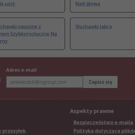
Na uszy
Nad głową
uchawki nauszne z
Słuchawki Jabra
nem Szybkorozłączne Na
arny
Adres e-mail
h
Zapisz się
Aspekty prawne
Bezpieczeństwo e-maila
e przesyłek
Polityka dotycząca plikó