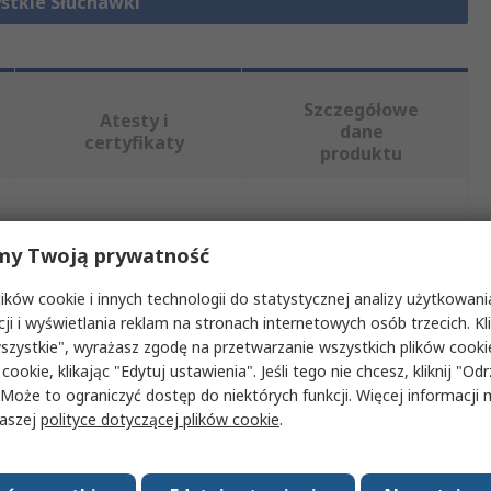
stkie Słuchawki
Szczegółowe
Atesty i
dane
certyfikaty
produktu
, wybierając jeden lub więcej atrybutów.
my Twoją prywatność
Wartość
ków cookie i innych technologii do statystycznej analizy użytkowani
cji i wyświetlania reklam na stronach internetowych osób trzecich. Kl
Jabra
szystkie", wyrażasz zgodę na przetwarzanie wszystkich plików cook
 cookie, klikając "Edytuj ustawienia". Jeśli tego nie chcesz, kliknij "Od
Słuchawka
 Może to ograniczyć dostęp do niektórych funkcji. Więcej informacji
naszej
polityce dotyczącej plików cookie
.
USB
oziom ciśnienia akustycznego
93.6dB