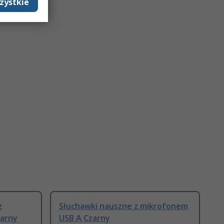
zystkie
z
Słuchawki nauszne z mikrofonem
zarny
USB A Czarny