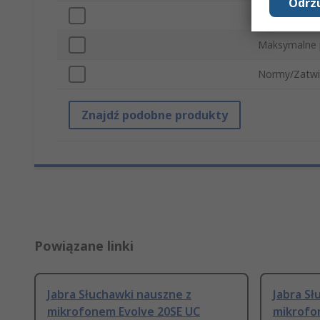
Odrzu
Kolor
Maksymalne 
Normy/Zatwi
Znajdź podobne produkty
Powiązane linki
Jabra Słuchawki nauszne z
Jabra Sł
mikrofonem Evolve 20SE UC
mikrofo