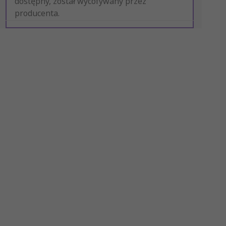
dostępny, został wycofywany przez
producenta.