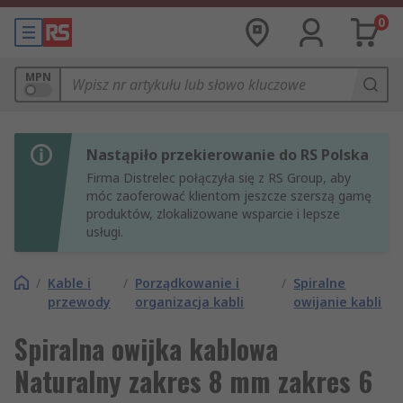
0
MPN
Nastąpiło przekierowanie do RS Polska
Firma Distrelec połączyła się z RS Group, aby
móc zaoferować klientom jeszcze szerszą gamę
produktów, zlokalizowane wsparcie i lepsze
usługi.
/
Kable i
/
Porządkowanie i
/
Spiralne
przewody
organizacja kabli
owijanie kabli
Spiralna owijka kablowa
Naturalny zakres 8 mm zakres 6