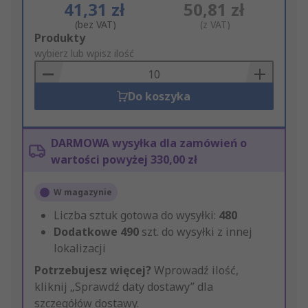
41,31 zł
50,81 zł
(bez VAT)
(z VAT)
Add
Produkty
to
wybierz lub wpisz ilość
Basket
Do koszyka
DARMOWA wysyłka dla zamówień o
wartości powyżej 330,00 zł
W magazynie
Liczba sztuk gotowa do wysyłki:
480
Dodatkowe
490
szt. do wysyłki z innej
lokalizacji
Potrzebujesz więcej?
Wprowadź ilość,
kliknij „Sprawdź daty dostawy” dla
szczegółów dostawy.