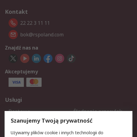
Kontakt
22 22 3 11 11
bok@rspoland.com
Znajdź nas na
Akceptujemy
Usługi
Dostawa
Śledzenie przesyłek
Reklamacje i zwroty
Rejestracja
Szanujemy Twoją prywatność
Pomoc
Używamy plików cookie i innych technologii do