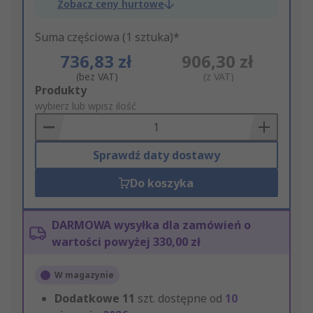
Zobacz ceny hurtowe
Suma częściowa (1 sztuka)*
736,83 zł
906,30 zł
(bez VAT)
(z VAT)
Add
Produkty
to
wybierz lub wpisz ilość
Basket
Sprawdź daty dostawy
Do koszyka
DARMOWA wysyłka dla zamówień o
wartości powyżej 330,00 zł
W magazynie
Dodatkowe
11
szt. dostępne od
10