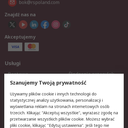
bok@rspoland.com
Znajdź nas na
Akceptujemy
Usługi
Dostawa
Śledzenie przesyłek
Reklamacje i zwroty
Rejestracja
Szanujemy Twoją prywatność
Pomoc
Używamy plików cookie i innych technologii do
statystycznej analizy użytkowania, personalizacji i
Aspekty prawne
wyświetlania reklam na stronach internetowych osób
trzecich. Klikając "Akceptuj wszystkie", wyrażasz zgodę na
Bezpieczeństwo e-
Polityka dotycząca
przetwarzanie wszystkich plików cookie. Możesz wybrać
maila
plików cookie
pliki cookie, klikając "Edytuj ustawienia". Jeśli tego nie