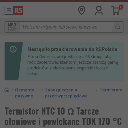
0
MPN
Nastąpiło przekierowanie do RS Polska
Firma Distrelec połączyła się z RS Group, aby
móc zaoferować klientom jeszcze szerszą gamę
produktów, zlokalizowane wsparcie i lepsze
usługi.
/
Elementy
/
Zabezpieczenia
/
Termistory
pasywne
przeciwprzepięciowe
Termistor NTC 10 Ω Tarcze
ołowiowe i powlekane TDK 170 °C