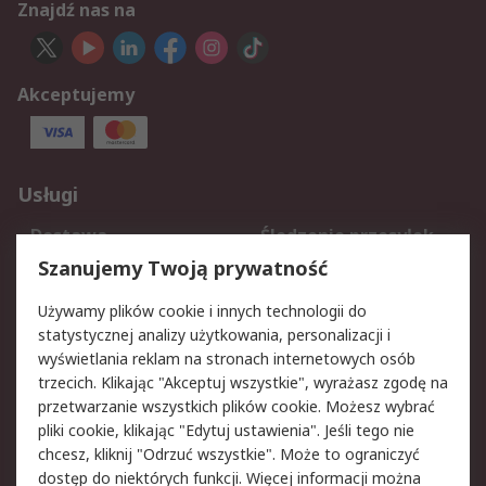
Znajdź nas na
Akceptujemy
Usługi
Dostawa
Śledzenie przesyłek
Reklamacje i zwroty
Rejestracja
Szanujemy Twoją prywatność
Pomoc
Używamy plików cookie i innych technologii do
statystycznej analizy użytkowania, personalizacji i
Aspekty prawne
wyświetlania reklam na stronach internetowych osób
trzecich. Klikając "Akceptuj wszystkie", wyrażasz zgodę na
Bezpieczeństwo e-
Polityka dotycząca
przetwarzanie wszystkich plików cookie. Możesz wybrać
maila
plików cookie
pliki cookie, klikając "Edytuj ustawienia". Jeśli tego nie
Polityka prywatności
Użytkowanie witryny
chcesz, kliknij "Odrzuć wszystkie". Może to ograniczyć
Zastrzeżenia prawne
Warunki Sprzedaży
dostęp do niektórych funkcji. Więcej informacji można