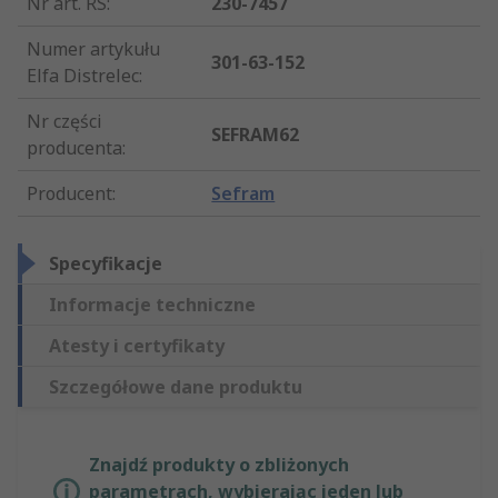
Nr art. RS
:
230-7457
Numer artykułu
301-63-152
Elfa Distrelec
:
Nr części
SEFRAM62
producenta
:
Producent
:
Sefram
Specyfikacje
Informacje techniczne
Atesty i certyfikaty
Szczegółowe dane produktu
Znajdź produkty o zbliżonych
parametrach, wybierając jeden lub