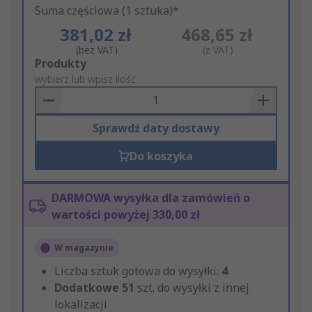
Suma częściowa (1 sztuka)*
381,02 zł
468,65 zł
(bez VAT)
(z VAT)
Add
Produkty
to
wybierz lub wpisz ilość
Basket
Sprawdź daty dostawy
Do koszyka
DARMOWA wysyłka dla zamówień o
wartości powyżej 330,00 zł
W magazynie
Liczba sztuk gotowa do wysyłki:
4
Dodatkowe
51
szt. do wysyłki z innej
lokalizacji