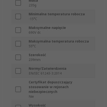
Masa
235g
Minimalna temperatura robocza
-15°C
Maksymalne napięcie
690V dc
Maksymalna temperatura robocza
55°C
Szerokość
239mm
Normy/Zatwierdzenia
EN/IEC 61243-3:2014
Certyfikat dopuszczający
stosowanie w rejonach
niebezpiecznych
Nie
Wysokość