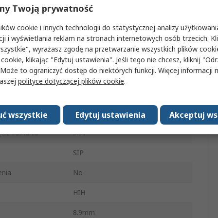
my Twoją prywatność
±3 %
ków cookie i innych technologii do statystycznej analizy użytkowani
Otwór przelotowy
cji i wyświetlania reklam na stronach internetowych osób trzecich. Kl
szystkie", wyrażasz zgodę na przetwarzanie wszystkich plików cook
4
 cookie, klikając "Edytuj ustawienia". Jeśli tego nie chcesz, kliknij "Od
 Może to ograniczyć dostęp do niektórych funkcji. Więcej informacji
atura robocza
-40°C
naszej
polityce dotyczącej plików cookie
.
eratura robocza
100°C
 zasilania
2.3V
ć wszystkie
Edytuj ustawienia
Akceptuj ws
ie zasilania
5.5V
SIP
enia
No
HIH
8.9mm