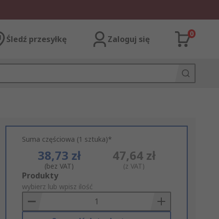
0
Śledź przesyłkę
Zaloguj się
Suma częściowa (1 sztuka)*
38,73 zł
47,64 zł
(bez VAT)
(z VAT)
Add
Produkty
to
wybierz lub wpisz ilość
Basket