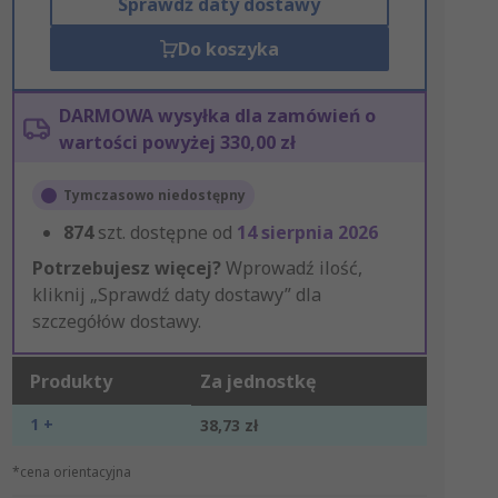
Sprawdź daty dostawy
Do koszyka
DARMOWA wysyłka dla zamówień o
wartości powyżej 330,00 zł
Tymczasowo niedostępny
874
szt. dostępne od
14 sierpnia 2026
Potrzebujesz więcej?
Wprowadź ilość,
kliknij „Sprawdź daty dostawy” dla
szczegółów dostawy.
Produkty
Za jednostkę
1 +
38,73 zł
*cena orientacyjna