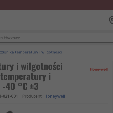
czujnika temperatury i wilgotności
ury i wilgotności
 temperatury i
 -40 °C ±3
1-021-001
Producent
:
Honeywell