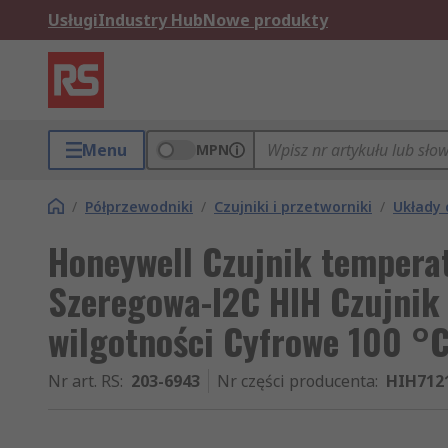
Usługi
Industry Hub
Nowe produkty
Menu
MPN
/
Półprzewodniki
/
Czujniki i przetworniki
/
Układy 
Honeywell Czujnik temperat
Szeregowa-I2C HIH Czujnik
wilgotności Cyfrowe 100 °C
Nr art. RS
:
203-6943
Nr części producenta
:
HIH712