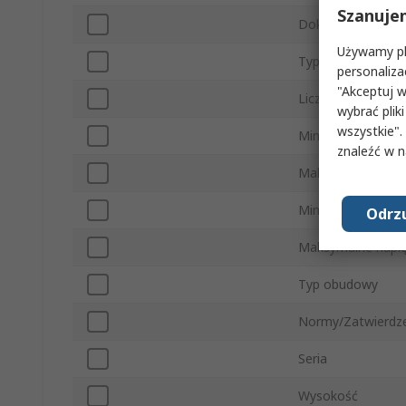
Szanuje
Dokładność
Używamy pli
Typ montażu
personaliza
"Akceptuj w
Liczba styków
wybrać pliki
wszystkie".
Minimalna temper
znaleźć w 
Maksymalna temp
Minimalne napięcie
Odrzu
Maksymalne napięc
Typ obudowy
Normy/Zatwierdz
Seria
Wysokość