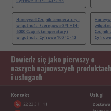
Cyfrowe 100 °C -40 °C ±3
Honeywell Czujnik temperatury i
Honeywel
wilgotności Szeregowa-SPI HIH-
wilgotn
6000 Czujnik temperatury i
Czujnik 
wilgotności Cyfrowe 100 °C -40
Cyfrowe 
Dowiedz się jako pierwszy o
naszych najnowszych produktac
i usługach
Kontakt
Usługi
22 22 3 11 11
Dostawa