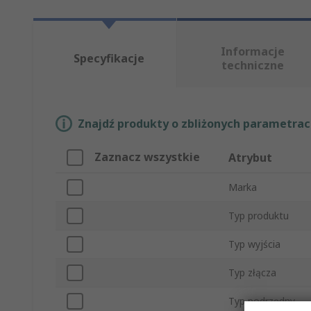
Informacje
Specyfikacje
techniczne
Znajdź produkty o zbliżonych parametrach
Zaznacz wszystkie
Atrybut
Marka
Typ produktu
Typ wyjścia
Typ złącza
Typ podrzędny