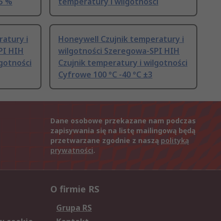
.5 %
temperatury i wilgotności
atury i
Honeywell Czujnik temperatury i
PI HIH
wilgotności Szeregowa-SPI HIH
lgotności
Czujnik temperatury i wilgotności
Cyfrowe 100 °C -40 °C ±3
Dane osobowe przekazane nam podczas
zapisywania się na listę mailingową będą
przetwarzane zgodnie z naszą
polityką
prywatności
.
O firmie RS
Grupa RS