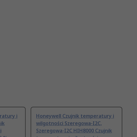
atury i
Honeywell Czujnik temperatury i
ik
wilgotności Szeregowa-I2C,
i
Szeregowa-I2C HIH8000 Czujnik