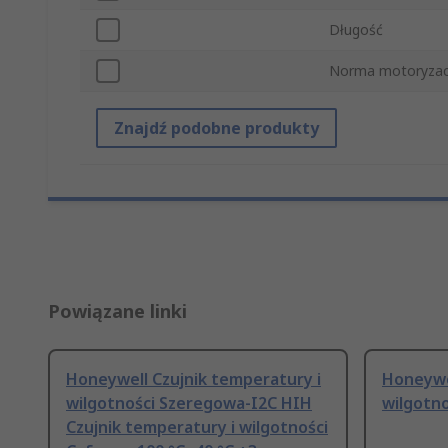
Długość
Norma motoryzac
Znajdź podobne produkty
Powiązane linki
Honeywell Czujnik temperatury i
Honeywel
wilgotności Szeregowa-I2C HIH
wilgotn
Czujnik temperatury i wilgotności