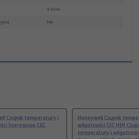
4.9mm
yjna
Nie
l Czujnik temperatury i
Honeywell Czujnik temper
ości Szeregowa-I2C
wilgotności I2C HIH Czujn
temperatury i wilgotnośc