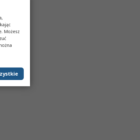
a,
ikając
ie. Możesz
rzuć
 można
zystkie