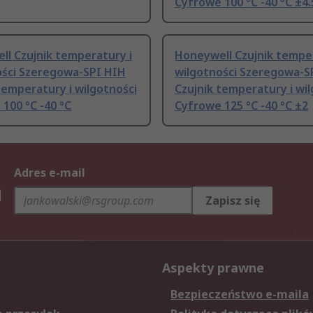
Cyfrowe 100 °C -40 °C ±4
l Czujnik temperatury i
Honeywell Czujnik temper
ości Szeregowa-SPI HIH
wilgotności Szeregowa-S
temperatury i wilgotności
Czujnik temperatury i wi
100 °C -40 °C
Cyfrowe 125 °C -40 °C ±2
Adres e-mail
h
Zapisz się
Aspekty prawne
Bezpieczeństwo e-maila