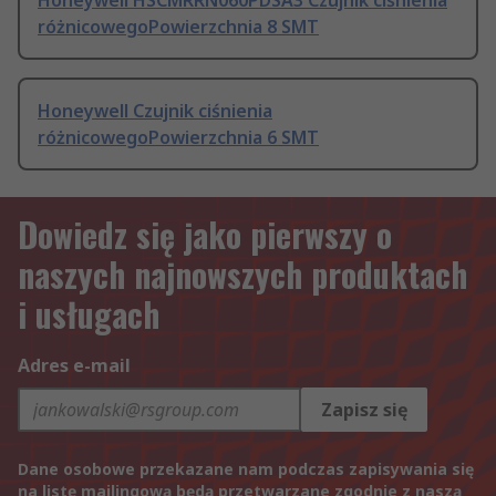
Honeywell HSCMRRN060PDSA3 Czujnik ciśnienia
różnicowegoPowierzchnia 8 SMT
Honeywell Czujnik ciśnienia
różnicowegoPowierzchnia 6 SMT
Dowiedz się jako pierwszy o
naszych najnowszych produktach
i usługach
Adres e-mail
Zapisz się
Dane osobowe przekazane nam podczas zapisywania się
na listę mailingową będą przetwarzane zgodnie z naszą