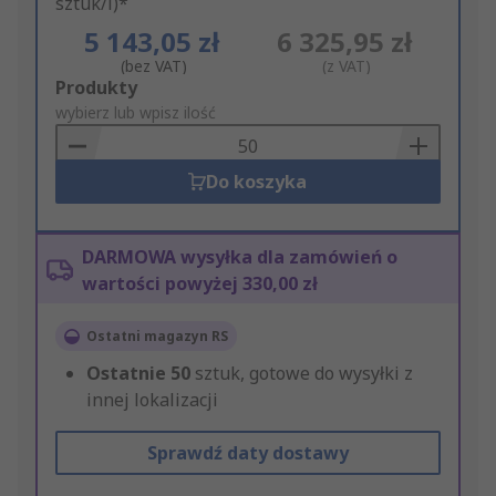
sztuk/i)*
5 143,05 zł
6 325,95 zł
(bez VAT)
(z VAT)
Add
Produkty
to
wybierz lub wpisz ilość
Basket
Do koszyka
DARMOWA wysyłka dla zamówień o
wartości powyżej 330,00 zł
Ostatni magazyn RS
Ostatnie
50
sztuk, gotowe do wysyłki z
innej lokalizacji
Sprawdź daty dostawy