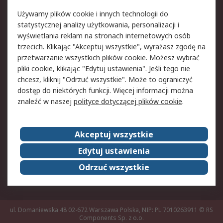
Pomoc
Używamy plików cookie i innych technologii do
statystycznej analizy użytkowania, personalizacji i
Aspekty prawne
wyświetlania reklam na stronach internetowych osób
trzecich. Klikając "Akceptuj wszystkie", wyrażasz zgodę na
Bezpieczeństwo e-
Polityka dotycząca
przetwarzanie wszystkich plików cookie. Możesz wybrać
maila
plików cookie
pliki cookie, klikając "Edytuj ustawienia". Jeśli tego nie
Polityka prywatności
Użytkowanie witryny
chcesz, kliknij "Odrzuć wszystkie". Może to ograniczyć
Zastrzeżenia prawne
Warunki Sprzedaży
dostęp do niektórych funkcji. Więcej informacji można
znaleźć w naszej
polityce dotyczącej plików cookie
.
O firmie RS
Akceptuj wszystkie
Grupa RS
Kontakt
O firmie RS
RS na świecie
Edytuj ustawienia
Kariera
Nagrody dla RS
Odrzuć wszystkie
ESG
ul. Domaniewska 48 02-672 Warszawa Polska, NIP: PL 7010263911
© RS
Components Sp. z o.o.