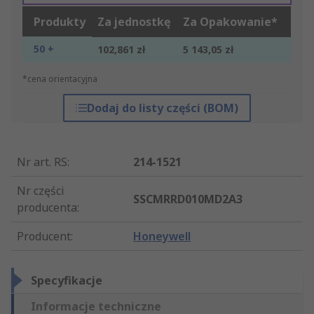
Produkty
Za jednostkę
Za Opakowanie*
50 +
102,861 zł
5 143,05 zł
*cena orientacyjna
Dodaj do listy części (BOM)
Nr art. RS
:
214-1521
Nr części
SSCMRRD010MD2A3
producenta
:
Producent
:
Honeywell
Specyfikacje
Informacje techniczne