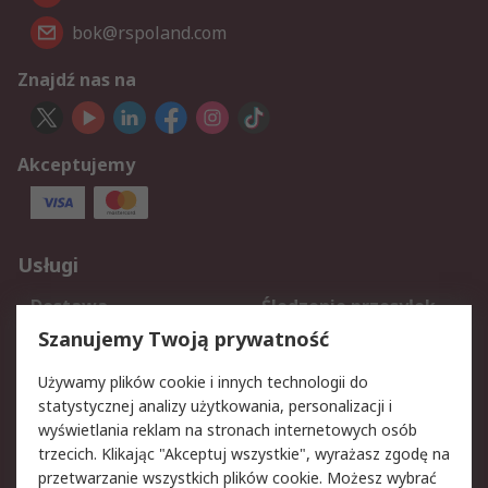
bok@rspoland.com
Znajdź nas na
Akceptujemy
Usługi
Dostawa
Śledzenie przesyłek
Reklamacje i zwroty
Rejestracja
Szanujemy Twoją prywatność
Pomoc
Używamy plików cookie i innych technologii do
statystycznej analizy użytkowania, personalizacji i
Aspekty prawne
wyświetlania reklam na stronach internetowych osób
trzecich. Klikając "Akceptuj wszystkie", wyrażasz zgodę na
Bezpieczeństwo e-
Polityka dotycząca
przetwarzanie wszystkich plików cookie. Możesz wybrać