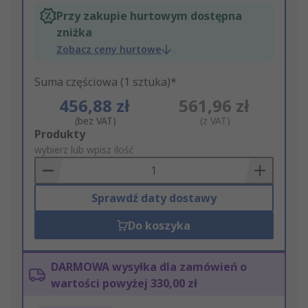
Przy zakupie hurtowym dostępna
zniżka
Zobacz ceny hurtowe
Suma częściowa (1 sztuka)*
456,88 zł
561,96 zł
(bez VAT)
(z VAT)
Add
Produkty
to
wybierz lub wpisz ilość
Basket
Sprawdź daty dostawy
Do koszyka
DARMOWA wysyłka dla zamówień o
wartości powyżej 330,00 zł