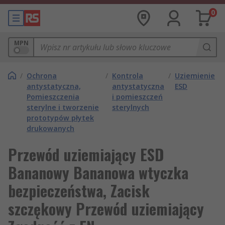
0
MPN
/
Ochrona
/
Kontrola
/
Uziemienie
antystatyczna,
antystatyczna
ESD
Pomieszczenia
i pomieszczeń
sterylne i tworzenie
sterylnych
prototypów płytek
drukowanych
Przewód uziemiający ESD
Bananowy Bananowa wtyczka
bezpieczeństwa, Zacisk
szczękowy Przewód uziemiający