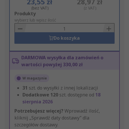
23,55 zł
28,97 zł
(bez VAT)
(z VAT)
Add
Produkty
to
wybierz lub wpisz ilość
Basket
Do koszyka
DARMOWA wysyłka dla zamówień o
wartości powyżej 330,00 zł
W magazynie
31
szt. do wysyłki z innej lokalizacji
Dodatkowe
120
szt. dostępne od
18
sierpnia 2026
Potrzebujesz więcej?
Wprowadź ilość,
kliknij „Sprawdź daty dostawy” dla
szczegółów dostawy.