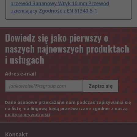
przewód Bananowy Wtyk 10 mm Przewód
uziemiający Zgodność z EN 61340-5-1
Dowiedz się jako pierwszy o
naszych najnowszych produktach
i usługach
Adres e-mail
Zapisz się
Dane osobowe przekazane nam podczas zapisywania się
na listę mailingową będą przetwarzane zgodnie z naszą
polityką prywatności
.
Kontakt