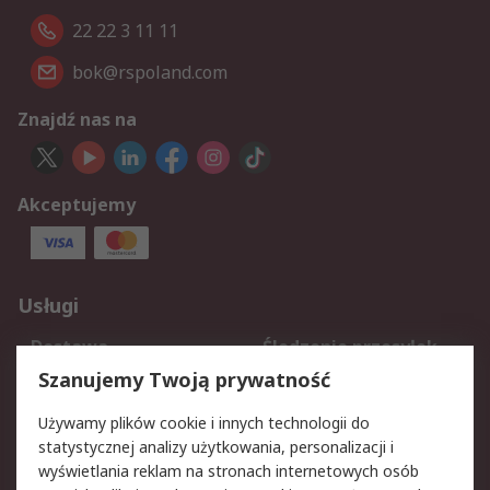
22 22 3 11 11
bok@rspoland.com
Znajdź nas na
Akceptujemy
Usługi
Dostawa
Śledzenie przesyłek
Reklamacje i zwroty
Rejestracja
Szanujemy Twoją prywatność
Pomoc
Używamy plików cookie i innych technologii do
statystycznej analizy użytkowania, personalizacji i
Aspekty prawne
wyświetlania reklam na stronach internetowych osób