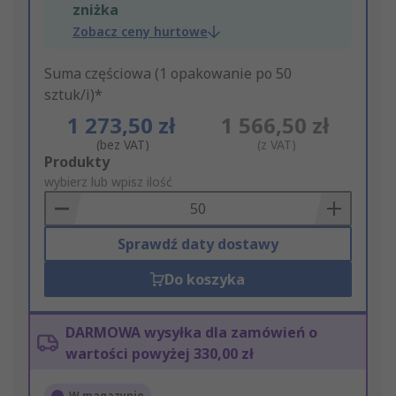
zniżka
Zobacz ceny hurtowe
Suma częściowa (1 opakowanie po 50
sztuk/i)*
1 273,50 zł
1 566,50 zł
(bez VAT)
(z VAT)
Add
Produkty
to
wybierz lub wpisz ilość
Basket
Sprawdź daty dostawy
Do koszyka
DARMOWA wysyłka dla zamówień o
wartości powyżej 330,00 zł
W magazynie