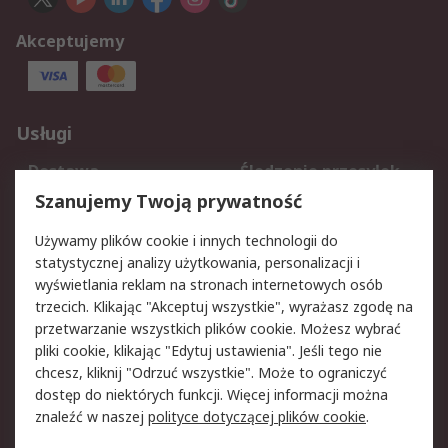
Akceptujemy
Usługi
Dostawa
Śledzenie przesyłek
Reklamacje i zwroty
Rejestracja
Szanujemy Twoją prywatność
Pomoc
Używamy plików cookie i innych technologii do
statystycznej analizy użytkowania, personalizacji i
Aspekty prawne
wyświetlania reklam na stronach internetowych osób
trzecich. Klikając "Akceptuj wszystkie", wyrażasz zgodę na
Bezpieczeństwo e-
Polityka dotycząca
przetwarzanie wszystkich plików cookie. Możesz wybrać
maila
plików cookie
pliki cookie, klikając "Edytuj ustawienia". Jeśli tego nie
Polityka prywatności
Użytkowanie witryny
chcesz, kliknij "Odrzuć wszystkie". Może to ograniczyć
Zastrzeżenia prawne
Warunki Sprzedaży
dostęp do niektórych funkcji. Więcej informacji można
znaleźć w naszej
polityce dotyczącej plików cookie
.
O firmie RS