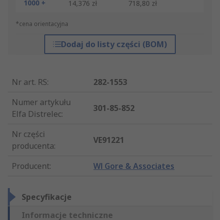
1000 +
14,376 zł
718,80 zł
*cena orientacyjna
Dodaj do listy części (BOM)
Nr art. RS
:
282-1553
Numer artykułu
301-85-852
Elfa Distrelec
:
Nr części
VE91221
producenta
:
Producent
:
Wl Gore & Associates
Specyfikacje
Informacje techniczne