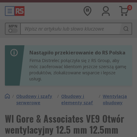
0
MPN
Nastąpiło przekierowanie do RS Polska
Firma Distrelec połączyła się z RS Group, aby
móc zaoferować klientom jeszcze szerszą gamę
produktów, zlokalizowane wsparcie i lepsze
usługi.
/
Obudowy i szafy
/
Obudowy i
/
Wentylacja
serwerowe
elementy szaf
obudowy
Wl Gore & Associates VE9 Otwór
wentylacyjny 12.5 mm 12.5mm