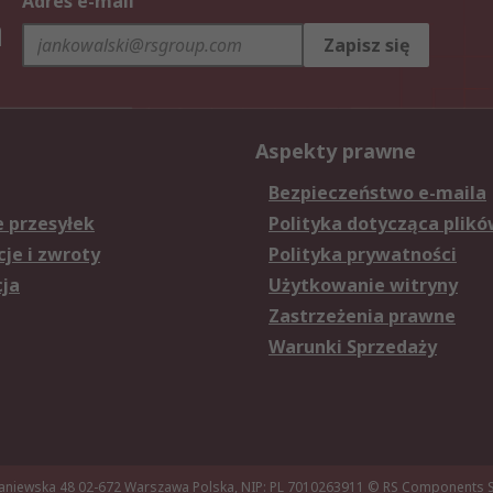
Adres e-mail
h
Zapisz się
Aspekty prawne
Bezpieczeństwo e-maila
e przesyłek
Polityka dotycząca plikó
je i zwroty
Polityka prywatności
cja
Użytkowanie witryny
Zastrzeżenia prawne
Warunki Sprzedaży
aniewska 48 02-672 Warszawa Polska, NIP: PL 7010263911
© RS Components Sp