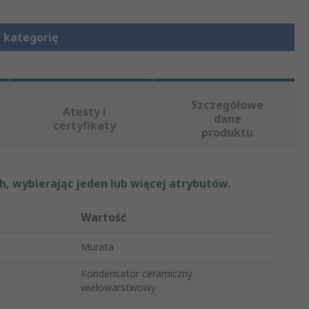
 kategorię
Szczegółowe
Atesty i
dane
certyfikaty
produktu
, wybierając jeden lub więcej atrybutów.
Wartość
Murata
Kondensator ceramiczny
wielowarstwowy