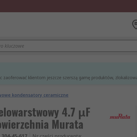
óc zaoferować klientom jeszcze szerszą gamę produktów, zlokalizowan
wowe kondensatory ceramiczne
elowarstwowy 4.7 μF
wierzchnia Murata
304-45-617
Nr części producenta
: