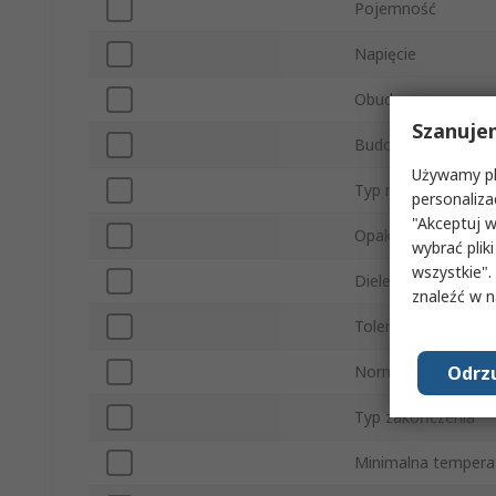
Pojemność
Napięcie
Obudowa
Szanuje
Budownictwo
Używamy pli
Typ montażu
personaliza
"Akceptuj w
Opakowanie
wybrać pliki
wszystkie".
Dielektryk
znaleźć w 
Tolerancja
Odrzu
Norma motoryzacy
Typ zakończenia
Minimalna tempera