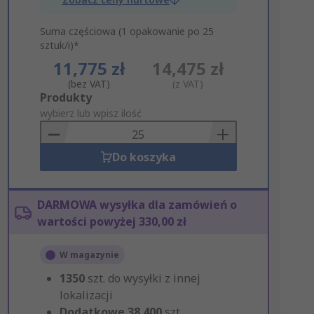
Suma częściowa (1 opakowanie po 25
sztuk/i)*
11,775 zł
14,475 zł
(bez VAT)
(z VAT)
Add
Produkty
to
wybierz lub wpisz ilość
Basket
Do koszyka
DARMOWA wysyłka dla zamówień o
wartości powyżej 330,00 zł
W magazynie
1350
szt. do wysyłki z innej
lokalizacji
Dodatkowe
38 400
szt.