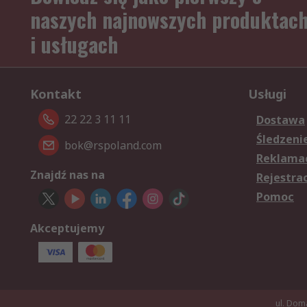
naszych najnowszych produktac
i usługach
Kontakt
Usługi
22 22 3 11 11
Dostawa
Śledzeni
bok@rspoland.com
Reklamac
Znajdź nas na
Rejestra
Pomoc
Akceptujemy
ul. Dom