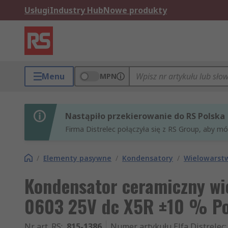
Usługi
Industry Hub
Nowe produkty
Menu
MPN
Nastąpiło przekierowanie do RS Polska
Firma Distrelec połączyła się z RS Group, aby m
/
Elementy pasywne
/
Kondensatory
/
Wielowarst
Kondensator ceramiczny wi
0603 25V dc X5R ±10 % Po
Nr art. RS
:
815-1386
Numer artykułu Elfa Distrelec
: