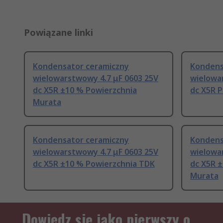
Powiązane linki
Kondensator ceramiczny
Kondens
wielowarstwowy 4.7 μF 0603 25V
wielowa
dc X5R ±10 % Powierzchnia
dc X5R 
Murata
Kondensator ceramiczny
Kondens
wielowarstwowy 4.7 μF 0603 25V
wielowa
dc X5R ±10 % Powierzchnia TDK
dc X5R 
Murata
Dowiedz się jako pierwszy o