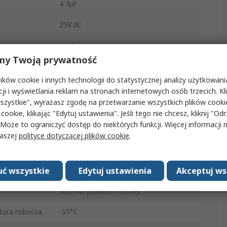
4.7μF
25V dc
0603
my Twoją prywatność
Układane
ków cookie i innych technologii do statystycznej analizy użytkowani
Powierzchnia
cji i wyświetlania reklam na stronach internetowych osób trzecich. Kl
szystkie", wyrażasz zgodę na przetwarzanie wszystkich plików cook
Taśma papierowa o średnicy 180 mm
 cookie, klikając "Edytuj ustawienia". Jeśli tego nie chcesz, kliknij "Od
 Może to ograniczyć dostęp do niektórych funkcji. Więcej informacji
X5R
naszej
polityce dotyczącej plików cookie
.
±10 %
ć wszystkie
Edytuj ustawienia
Akceptuj ws
jna
Nie
Montaż powierzchniowy
tura robocza
-55°C