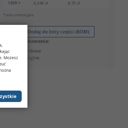
1250 +
0,348 zł
8,70 zł
*cena orientacyjna
Dodaj do listy części (BOM)
Rodzaj opakowania:
a,
Standardowe
ikając
Produkcyjne
ie. Możesz
rzuć
 można
zystkie