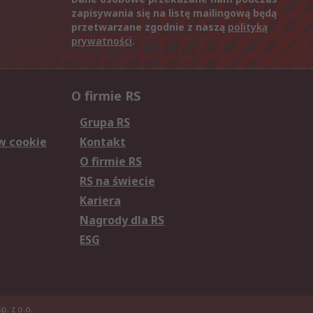
zapisywania się na listę mailingową będą
przetwarzane zgodnie z naszą
polityką
prywatności
.
O firmie RS
Grupa RS
w cookie
Kontakt
O firmie RS
RS na świecie
Kariera
Nagrody dla RS
ESG
. z o.o.