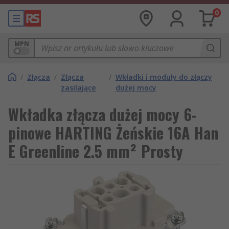
0
MPN
/
Złącza
/
Złącza
/
Wkładki i moduły do złączy
zasilające
dużej mocy
Wkładka złącza dużej mocy 6-
pinowe HARTING Żeńskie 16A Han
E Greenline 2.5 mm² Prosty