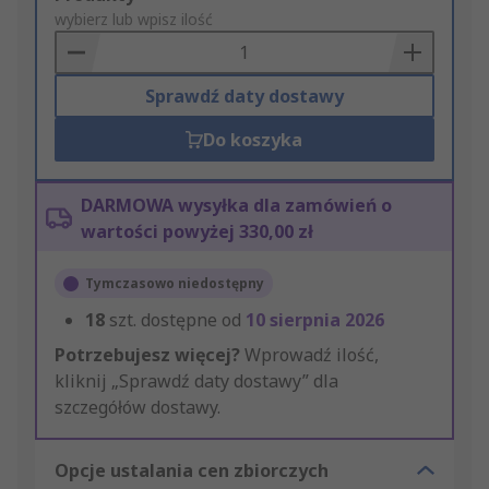
to
wybierz lub wpisz ilość
Basket
Sprawdź daty dostawy
Do koszyka
DARMOWA wysyłka dla zamówień o
wartości powyżej 330,00 zł
Tymczasowo niedostępny
18
szt. dostępne od
10 sierpnia 2026
Potrzebujesz więcej?
Wprowadź ilość,
kliknij „Sprawdź daty dostawy” dla
szczegółów dostawy.
Opcje ustalania cen zbiorczych