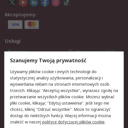
Akceptujemy
Usługi
Dostawa
Śledzenie przesyłek
Reklamacje i zwroty
Rejestracja
Szanujemy Twoją prywatność
Pomoc
Używamy plików cookie i innych technologii do
statystycznej analizy użytkowania, personalizacji i
Aspekty prawne
wyświetlania reklam na stronach internetowych osób
trzecich. Klikając "Akceptuj wszystkie", wyrażasz zgodę na
Bezpieczeństwo e-
Polityka dotycząca
przetwarzanie wszystkich plików cookie. Możesz wybrać
maila
plików cookie
pliki cookie, klikając "Edytuj ustawienia". Jeśli tego nie
Polityka prywatności
Użytkowanie witryny
chcesz, kliknij "Odrzuć wszystkie". Może to ograniczyć
Zastrzeżenia prawne
Warunki Sprzedaży
dostęp do niektórych funkcji. Więcej informacji można
znaleźć w naszej
polityce dotyczącej plików cookie
.