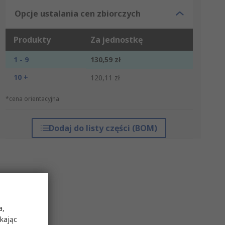
Opcje ustalania cen zbiorczych
Produkty
Za jednostkę
1 - 9
130,59 zł
10 +
120,11 zł
*cena orientacyjna
Dodaj do listy części (BOM)
a,
ikając