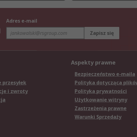
Adres e-mail
h
Zapisz się
Aspekty prawne
Bezpieczeństwo e-maila
e przesyłek
Polityka dotycząca plikó
je i zwroty
Polityka prywatności
cja
Użytkowanie witryny
Zastrzeżenia prawne
Warunki Sprzedaży