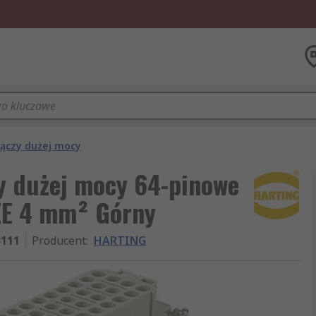
łączy dużej mocy
y dużej mocy 64-pinowe
EE 4 mm² Górny
3111
Producent
:
HARTING