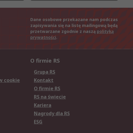
Dane osobowe przekazane nam podczas
zapisywania się na listę mailingową będą
przetwarzane zgodnie z naszą
polityką
prywatności
.
O firmie RS
Grupa RS
w cookie
Kontakt
O firmie RS
RS na świecie
Kariera
Nagrody dla RS
ESG