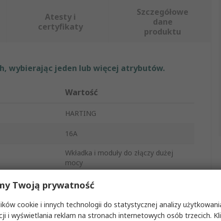
Szczegółowe
Atesty i
dane
certyfikaty
produktu
, wybierając jeden lub więcej atrybutów.
Wartość
HARTING
16A
Wkładka i moduły do złączy dużej
mocy
Han EE
my Twoją prywatność
Wzmocnione złącze zasilania
ków cookie i innych technologii do statystycznej analizy użytkowani
cji i wyświetlania reklam na stronach internetowych osób trzecich. Kl