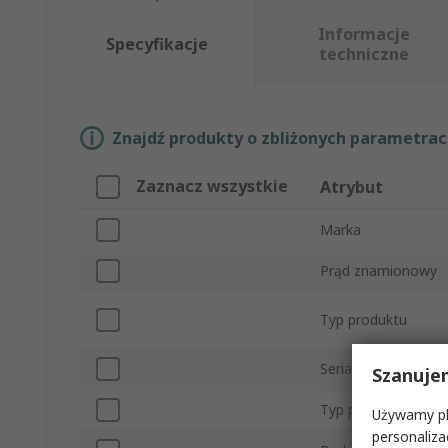
Informacje
Specyfikacje
techniczne
Znajdź produkty o zbliżonych parametrach
Zaznacz wszystkie
Atrybut
Marka
Prąd znamionowy
Typ produktu
Seria
Szanuje
Typ podrzędny
Używamy pli
personaliza