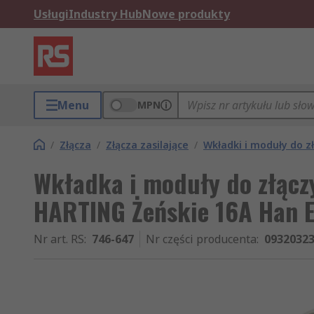
Usługi
Industry Hub
Nowe produkty
Menu
MPN
/
Złącza
/
Złącza zasilające
/
Wkładki i moduły do z
Wkładka i moduły do złącz
HARTING Żeńskie 16A Han 
Nr art. RS
:
746-647
Nr części producenta
:
0932032