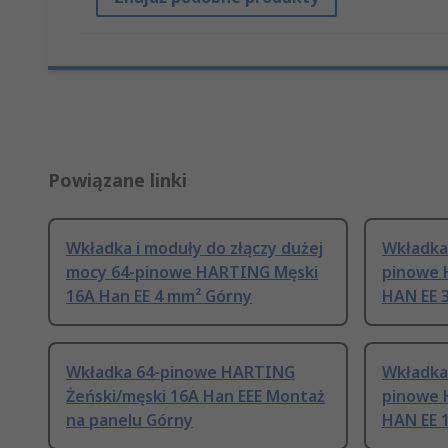
Powiązane linki
Wkładka i moduły do złączy dużej
Wkładka 
mocy 64-pinowe HARTING Męski
pinowe 
16A Han EE 4 mm² Górny
HAN EE 3
Wkładka 64-pinowe HARTING
Wkładka 
Żeński/męski 16A Han EEE Montaż
pinowe 
na panelu Górny
HAN EE 