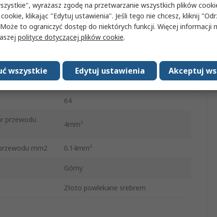
Żeńskie
szystkie", wyrażasz zgodę na przetwarzanie wszystkich plików cook
 cookie, klikając "Edytuj ustawienia". Jeśli tego nie chcesz, kliknij "Od
4
 Może to ograniczyć dostęp do niektórych funkcji. Więcej informacji
naszej
polityce dotyczącej plików cookie
.
500V
ucenta
32B
ć wszystkie
Edytuj ustawienia
Akceptuj ws
ia
UL 94 V-0
64
r przewodu
4mm²
r przewodu mm2
0.14mm²
Górny
Złoto powlekane srebrem