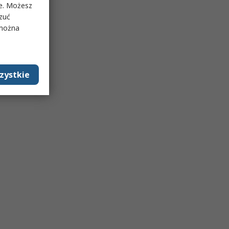
ie. Możesz
rzuć
 można
zystkie