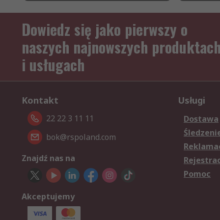
Dowiedz się jako pierwszy o
naszych najnowszych produktac
i usługach
Kontakt
Usługi
22 22 3 11 11
Dostawa
Śledzeni
bok@rspoland.com
Reklamac
Znajdź nas na
Rejestra
Pomoc
Akceptujemy