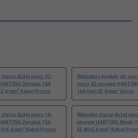
złącza dużej mocy 32-
Wkładka i moduły do złąc
HARTING Żeńskie 16A
mocy 92-pinowe HARTING
2 4 mm² Kabel Prosty
16A Han EE 4 mm² Górny
złącza dużej mocy 10-
Wkładka złącza dużej moc
HARTING Żeńskie 16A
pinowe HARTING Męski 
10+E 4 mm² Kabel Prosty
EE 46+E 4 mm² Kabel Pros