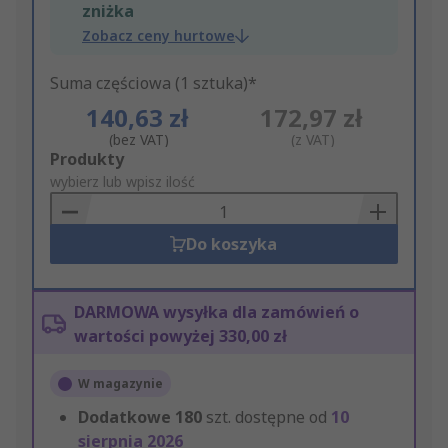
zniżka
Zobacz ceny hurtowe
Suma częściowa (1 sztuka)*
140,63 zł
172,97 zł
(bez VAT)
(z VAT)
Add
Produkty
to
wybierz lub wpisz ilość
Basket
Do koszyka
DARMOWA wysyłka dla zamówień o
wartości powyżej 330,00 zł
W magazynie
Dodatkowe
180
szt. dostępne od
10
sierpnia 2026