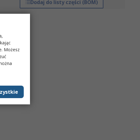
Dodaj do listy części (BOM)
a,
ikając
ie. Możesz
rzuć
 można
zystkie