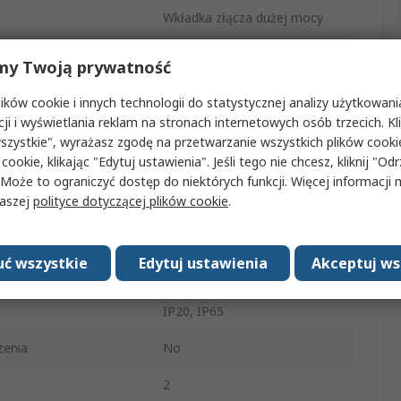
Wkładka złącza dużej mocy
Han 1A
my Twoją prywatność
Wkładka złącza
ków cookie i innych technologii do statystycznej analizy użytkowani
cji i wyświetlania reklam na stronach internetowych osób trzecich. Kl
a
Męski
szystkie", wyrażasz zgodę na przetwarzanie wszystkich plików cook
 cookie, klikając "Edytuj ustawienia". Jeśli tego nie chcesz, kliknij "Od
2+E
 Może to ograniczyć dostęp do niektórych funkcji. Więcej informacji
naszej
polityce dotyczącej plików cookie
.
2
230, 400V
ć wszystkie
Edytuj ustawienia
Akceptuj ws
Zaciski śrubowe
IP20, IP65
zenia
No
2