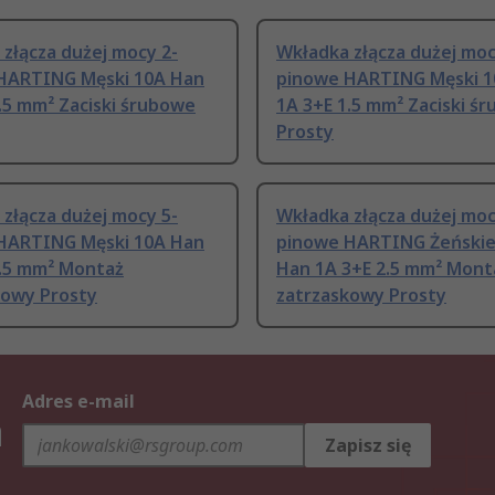
złącza dużej mocy 2-
Wkładka złącza dużej moc
HARTING Męski 10A Han
pinowe HARTING Męski 1
.5 mm² Zaciski śrubowe
1A 3+E 1.5 mm² Zaciski ś
Prosty
złącza dużej mocy 5-
Wkładka złącza dużej moc
HARTING Męski 10A Han
pinowe HARTING Żeńskie
2.5 mm² Montaż
Han 1A 3+E 2.5 mm² Mont
kowy Prosty
zatrzaskowy Prosty
Adres e-mail
h
Zapisz się