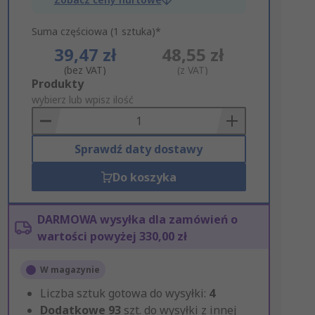
Suma częściowa (1 sztuka)*
39,47 zł
48,55 zł
(bez VAT)
(z VAT)
Add
Produkty
to
wybierz lub wpisz ilość
Basket
Sprawdź daty dostawy
Do koszyka
DARMOWA wysyłka dla zamówień o
wartości powyżej 330,00 zł
W magazynie
Liczba sztuk gotowa do wysyłki:
4
Dodatkowe
93
szt. do wysyłki z innej