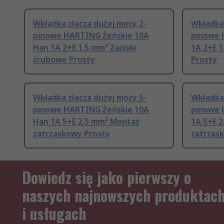
Wkładka złącza dużej mocy 2-
Wkładka 
pinowe HARTING Żeńskie 10A
pinowe 
Han 1A 2+E 1.5 mm² Zaciski
1A 2+E 1
śrubowe Prosty
Prosty
Wkładka złącza dużej mocy 5-
Wkładka 
pinowe HARTING Żeńskie 10A
pinowe 
Han 1A 5+E 2.5 mm² Montaż
1A 5+E 
zatrzaskowy Prosty
zatrzas
Dowiedz się jako pierwszy o
naszych najnowszych produktac
i usługach