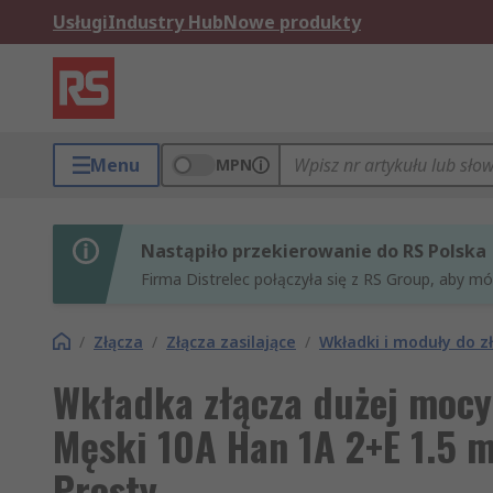
Usługi
Industry Hub
Nowe produkty
Menu
MPN
Nastąpiło przekierowanie do RS Polska
Firma Distrelec połączyła się z RS Group, aby m
/
Złącza
/
Złącza zasilające
/
Wkładki i moduły do z
Wkładka złącza dużej moc
Męski 10A Han 1A 2+E 1.5 
Prosty