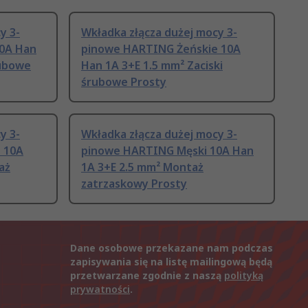
y 3-
Wkładka złącza dużej mocy 3-
0A Han
pinowe HARTING Żeńskie 10A
rubowe
Han 1A 3+E 1.5 mm² Zaciski
śrubowe Prosty
y 3-
Wkładka złącza dużej mocy 3-
 10A
pinowe HARTING Męski 10A Han
aż
1A 3+E 2.5 mm² Montaż
zatrzaskowy Prosty
Dane osobowe przekazane nam podczas
zapisywania się na listę mailingową będą
przetwarzane zgodnie z naszą
polityką
prywatności
.