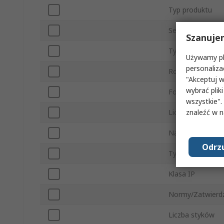
Typ produktu
Seria
Szanuje
Typ podrzędny
Używamy pli
personaliza
Rodzaj Konektor
"Akceptuj w
wybrać pliki
Format styku
wszystkie".
znaleźć w 
Liczba rzędów
Napięcie
Odrzu
Typ montażu
Klasa IP
Normy/Zatwierd
Liczba styków