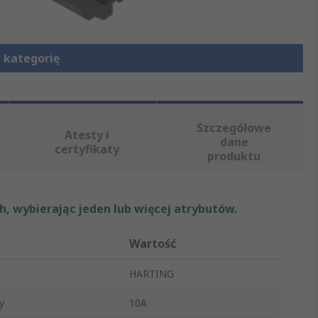
 kategorię
Szczegółowe
Atesty i
dane
certyfikaty
produktu
, wybierając jeden lub więcej atrybutów.
Wartość
HARTING
y
10A