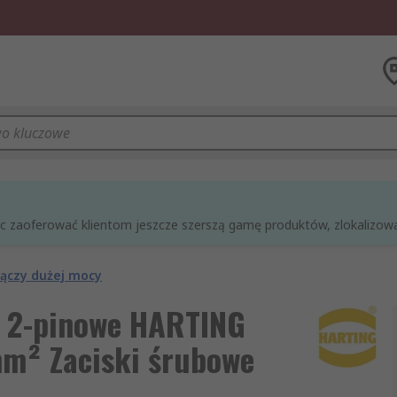
óc zaoferować klientom jeszcze szerszą gamę produktów, zlokalizowan
łączy dużej mocy
y 2-pinowe HARTING
mm² Zaciski śrubowe