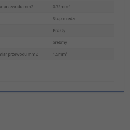
iar przewodu mm2
0.75mm²
Stop miedzi
Prosty
Srebrny
miar przewodu mm2
1.5mm²