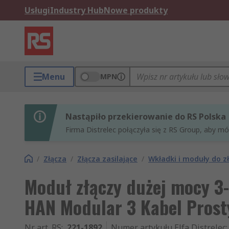
Usługi
Industry Hub
Nowe produkty
Menu
MPN
Nastąpiło przekierowanie do RS Polska
Firma Distrelec połączyła się z RS Group, aby m
/
Złącza
/
Złącza zasilające
/
Wkładki i moduły do z
Moduł złączy dużej mocy 3
HAN Modular 3 Kabel Prost
Nr art. RS
:
221-1892
Numer artykułu Elfa Distrelec
: