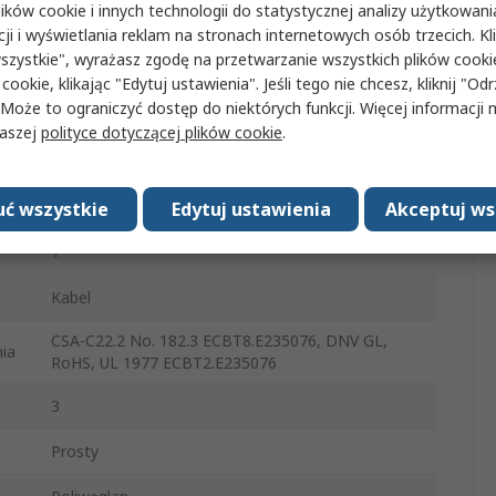
ków cookie i innych technologii do statystycznej analizy użytkowani
Moduł złączy dużej mocy
cji i wyświetlania reklam na stronach internetowych osób trzecich. Kl
szystkie", wyrażasz zgodę na przetwarzanie wszystkich plików cook
HAN Modular
 cookie, klikając "Edytuj ustawienia". Jeśli tego nie chcesz, kliknij "Od
 Może to ograniczyć dostęp do niektórych funkcji. Więcej informacji
Moduł złącza
naszej
polityce dotyczącej plików cookie
.
Męski
3
ć wszystkie
Edytuj ustawienia
Akceptuj ws
1
Kabel
CSA-C22.2 No. 182.3 ECBT8.E235076, DNV GL,
ia
RoHS, UL 1977 ECBT2.E235076
3
Prosty