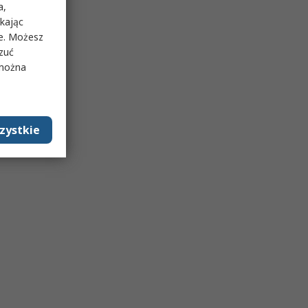
a,
ikając
ie. Możesz
rzuć
 można
zystkie