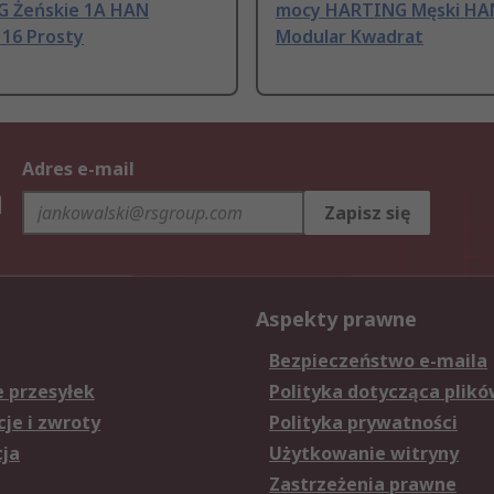
 Żeńskie 1A HAN
mocy HARTING Męski HA
 16 Prosty
Modular Kwadrat
Adres e-mail
h
Zapisz się
Aspekty prawne
Bezpieczeństwo e-maila
e przesyłek
Polityka dotycząca plikó
je i zwroty
Polityka prywatności
cja
Użytkowanie witryny
Zastrzeżenia prawne