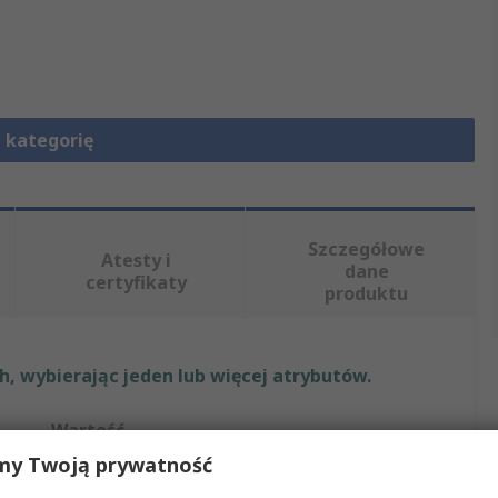
 kategorię
Szczegółowe
Atesty i
dane
certyfikaty
produktu
, wybierając jeden lub więcej atrybutów.
Wartość
my Twoją prywatność
HARTING