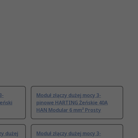
3-
Moduł złączy dużej mocy 3-
eński
pinowe HARTING Żeńskie 40A
HAN Modular 6 mm² Prosty
zy dużej
Moduł złączy dużej mocy 3-