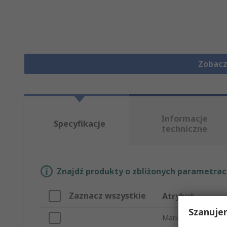
Zobacz
Informacje
Specyfikacje
techniczne
Znajdź produkty o zbliżonych parametrach
Zaznacz wszystkie
Atrybut
Szanuje
Marka