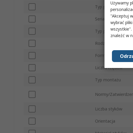
Używamy pli
Typ produktu
personaliza
"Akceptuj w
Seria
wybrać pliki
wszystkie".
Typ podrzędny
znaleźć w 
Rodzaj Konektora
Format styku
Odrzu
Liczba rzędów
Typ montażu
Normy/Zatwierdzen
Liczba styków
Orientacja