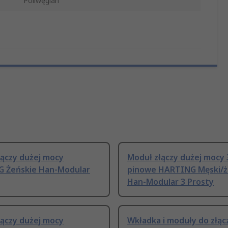
Poliwęglan
łączy dużej mocy
Moduł złączy dużej mocy 
 Żeńskie Han-Modular
pinowe HARTING Męski/ż
Han-Modular 3 Prosty
łączy dużej mocy
Wkładka i moduły do złąc