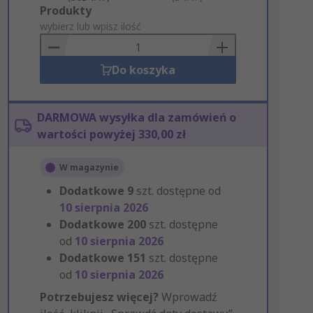
Add
Produkty
to
wybierz lub wpisz ilość
Basket
Do koszyka
DARMOWA wysyłka dla zamówień o
wartości powyżej 330,00 zł
W magazynie
Dodatkowe
9
szt. dostępne od
10 sierpnia 2026
Dodatkowe
200
szt. dostępne
od
10 sierpnia 2026
Dodatkowe
151
szt. dostępne
od
10 sierpnia 2026
Potrzebujesz więcej?
Wprowadź