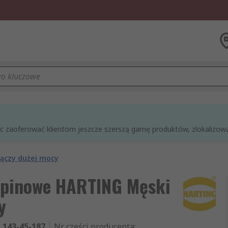
óc zaoferować klientom jeszcze szerszą gamę produktów, zlokalizowan
łączy dużej mocy
-pinowe HARTING Męski
y
143-45-187
Nr części producenta
: