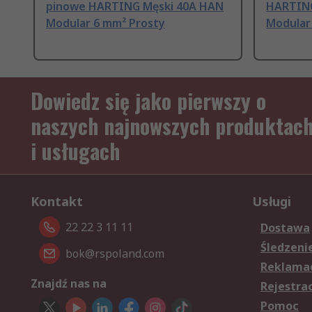
pinowe HARTING Męski 40A HAN
HARTING
Modular 6 mm² Prosty
Modular
Dowiedz się jako pierwszy o
naszych najnowszych produktac
i usługach
Kontakt
Usługi
22 22 3 11 11
Dostawa
Śledzeni
bok@rspoland.com
Reklamac
Znajdź nas na
Rejestra
Pomoc