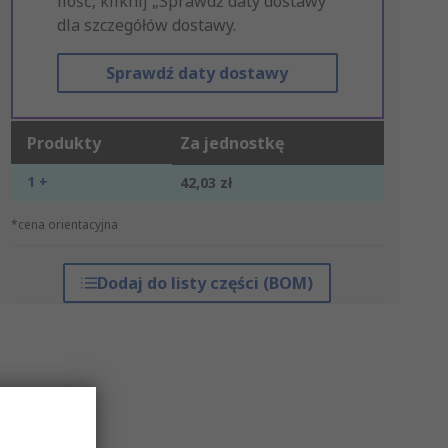
ilość, kliknij „Sprawdź daty dostawy”
dla szczegółów dostawy.
Sprawdź daty dostawy
Produkty
Za jednostkę
1 +
42,03 zł
*cena orientacyjna
Dodaj do listy części (BOM)