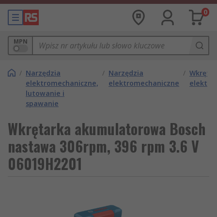
0
MPN
/
Narzędzia
/
Narzędzia
/
Wkrętak
elektromechaniczne,
elektromechaniczne
elektry
lutowanie i
spawanie
Wkrętarka akumulatorowa Bosch
nastawa 306rpm, 396 rpm 3.6 V
06019H2201