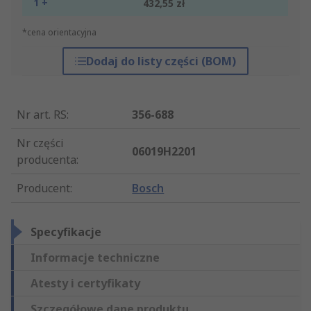
1 +
432,55 zł
*cena orientacyjna
Dodaj do listy części (BOM)
Nr art. RS
:
356-688
Nr części
06019H2201
producenta
:
Producent
:
Bosch
Specyfikacje
Informacje techniczne
Atesty i certyfikaty
Szczegółowe dane produktu