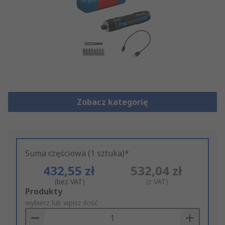
Zobacz kategorię
Suma częściowa (1 sztuka)*
432,55 zł
532,04 zł
(bez VAT)
(z VAT)
Add
Produkty
to
wybierz lub wpisz ilość
Basket