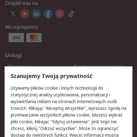
Znajdź nas na
Akceptujemy
Usługi
Dostawa
Śledzenie przesyłek
Reklamacje i zwroty
Rejestracja
Szanujemy Twoją prywatność
Pomoc
Używamy plików cookie i innych technologii do
statystycznej analizy użytkowania, personalizacji i
Aspekty prawne
wyświetlania reklam na stronach internetowych osób
trzecich. Klikając "Akceptuj wszystkie", wyrażasz zgodę na
Bezpieczeństwo e-
Polityka dotycząca
przetwarzanie wszystkich plików cookie. Możesz wybrać
maila
plików cookie
pliki cookie, klikając "Edytuj ustawienia". Jeśli tego nie
Polityka prywatności
Użytkowanie witryny
chcesz, kliknij "Odrzuć wszystkie". Może to ograniczyć
Zastrzeżenia prawne
Warunki Sprzedaży
dostęp do niektórych funkcji. Więcej informacji można