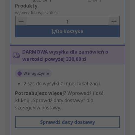
Add
Produkty
to
wybierz lub wpisz ilość
Basket
Do koszyka
DARMOWA wysyłka dla zamówień o
wartości powyżej 330,00 zł
W magazynie
2
szt. do wysyłki z innej lokalizacji
Potrzebujesz więcej?
Wprowadź ilość,
kliknij „Sprawdź daty dostawy” dla
szczegółów dostawy.
Sprawdź daty dostawy