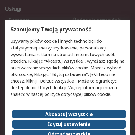
Usługi
Dostawa
Śledzenie przesyłek
Reklamacje i zwroty
Rejestracja
Szanujemy Twoją prywatność
Pomoc
Używamy plików cookie i innych technologii do
statystycznej analizy użytkowania, personalizacji i
Aspekty prawne
wyświetlania reklam na stronach internetowych osób
trzecich. Klikając "Akceptuj wszystkie", wyrażasz zgodę na
Bezpieczeństwo e-
Polityka dotycząca
przetwarzanie wszystkich plików cookie. Możesz wybrać
maila
plików cookie
pliki cookie, klikając "Edytuj ustawienia". Jeśli tego nie
Polityka prywatności
Użytkowanie witryny
chcesz, kliknij "Odrzuć wszystkie". Może to ograniczyć
Zastrzeżenia prawne
Warunki Sprzedaży
dostęp do niektórych funkcji. Więcej informacji można
znaleźć w naszej
polityce dotyczącej plików cookie
.
O firmie RS
Akceptuj wszystkie
Grupa RS
Kontakt
O firmie RS
RS na świecie
Edytuj ustawienia
Kariera
Nagrody dla RS
Odrzuć wszystkie