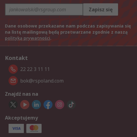
Zapisz się
Dane osobowe przekazane nam podczas zapisywania się
na listę mailingową będą przetwarzane zgodnie z naszą
polityką prywatności
.
Kontakt
22 22 3 11 11
bok@rspoland.com
Znajdź nas na
Akceptujemy