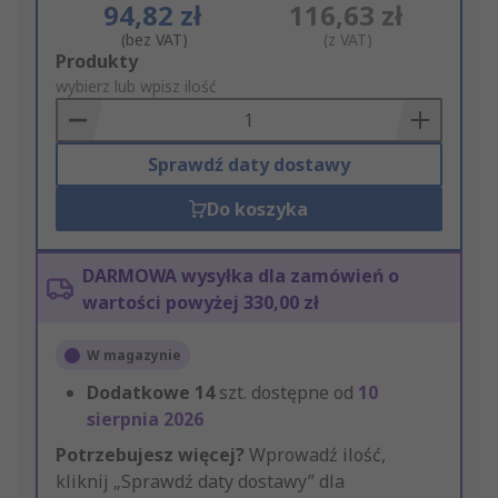
94,82 zł
116,63 zł
(bez VAT)
(z VAT)
Add
Produkty
to
wybierz lub wpisz ilość
Basket
Sprawdź daty dostawy
Do koszyka
DARMOWA wysyłka dla zamówień o
wartości powyżej 330,00 zł
W magazynie
Dodatkowe
14
szt. dostępne od
10
sierpnia 2026
Potrzebujesz więcej?
Wprowadź ilość,
kliknij „Sprawdź daty dostawy” dla