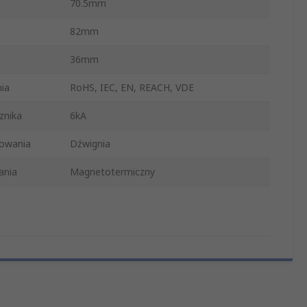
70.5mm
82mm
36mm
ia
RoHS, IEC, EN, REACH, VDE
znika
6kA
towania
Dźwignia
ania
Magnetotermiczny