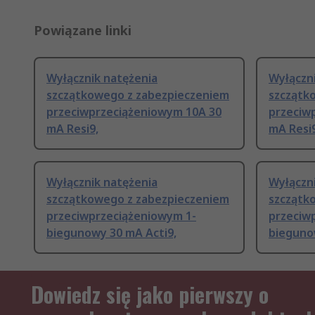
Powiązane linki
Wyłącznik natężenia
Wyłączn
szczątkowego z zabezpieczeniem
szczątk
przeciwprzeciążeniowym 10A 30
przeciw
mA Resi9,
mA Resi9
Wyłącznik natężenia
Wyłączn
szczątkowego z zabezpieczeniem
szczątk
przeciwprzeciążeniowym 1-
przeciw
biegunowy 30 mA Acti9,
bieguno
Dowiedz się jako pierwszy o