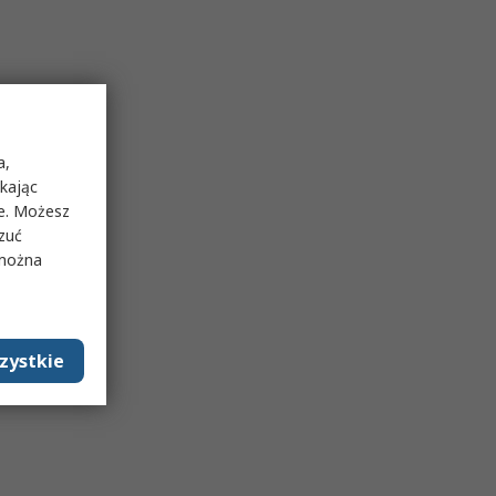
a,
ikając
ie. Możesz
rzuć
 można
zystkie