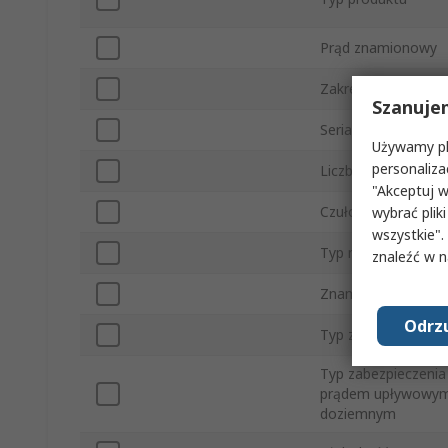
Prąd znamionowy
Zakres
Szanuje
Seria
Używamy pli
personaliza
Liczba Biegunów
"Akceptuj w
Czułość wyłączania
wybrać pliki
wszystkie".
Typ montażu
znaleźć w 
Znamionowe napięc
Odrzu
Typ złącza
Typ zabezpieczenia
prądem upływowy
doziemnym