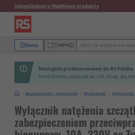
Usługi
Industry Hub
Nowe produkty
Menu
MPN
Nastąpiło przekierowanie do RS Polska
Firma Distrelec połączyła się z RS Group, aby m
/
Bezpieczniki i wyłączniki
/
Wyłączniki
/
Wyłącznik
Wyłącznik natężenia szczą
zabezpieczeniem przeciwprz
biegunowy, 10A, 230V ac Ty