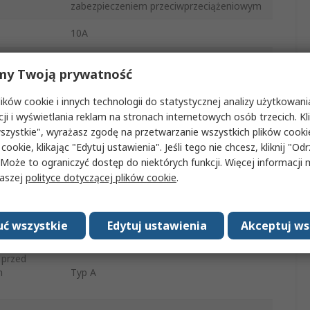
zabezpieczeniem przeciwprzeciążeniowym
10A
Resi9
my Twoją prywatność
Resi9 CX
ków cookie i innych technologii do statystycznej analizy użytkowani
cji i wyświetlania reklam na stronach internetowych osób trzecich. Kl
1
szystkie", wyrażasz zgodę na przetwarzanie wszystkich plików cook
30mA
 cookie, klikając "Edytuj ustawienia". Jeśli tego nie chcesz, kliknij "Od
 Może to ograniczyć dostęp do niektórych funkcji. Więcej informacji
Szyna DIN
naszej
polityce dotyczącej plików cookie
.
ie AC
230V ac
ć wszystkie
Edytuj ustawienia
Akceptuj ws
Śruba
 przed
m
Typ A