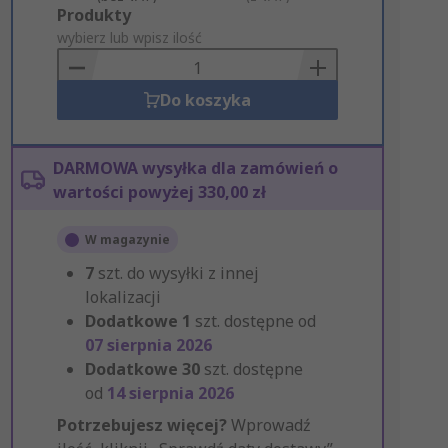
Add
Produkty
to
wybierz lub wpisz ilość
Basket
Do koszyka
DARMOWA wysyłka dla zamówień o
wartości powyżej 330,00 zł
W magazynie
7
szt. do wysyłki z innej
lokalizacji
Dodatkowe
1
szt. dostępne od
07 sierpnia 2026
Dodatkowe
30
szt. dostępne
od
14 sierpnia 2026
Potrzebujesz więcej?
Wprowadź