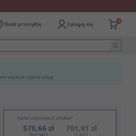
0
Śledź przesyłkę
Zaloguj się
e wsparcie i lepsze usługi.
m
Suma częściowa (1 sztuka)*
570,66 zł
701,91 zł
(bez VAT)
(z VAT)