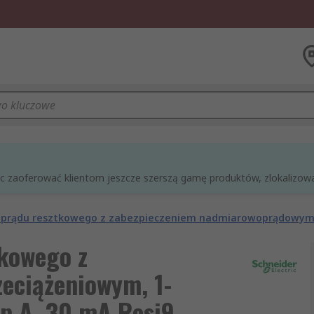
óc zaoferować klientom jeszcze szerszą gamę produktów, zlokalizowan
i prądu resztkowego z zabezpieczeniem nadmiarowoprądowy
tkowego z
eciążeniowym, 1-
p A, 30 mA Resi9,