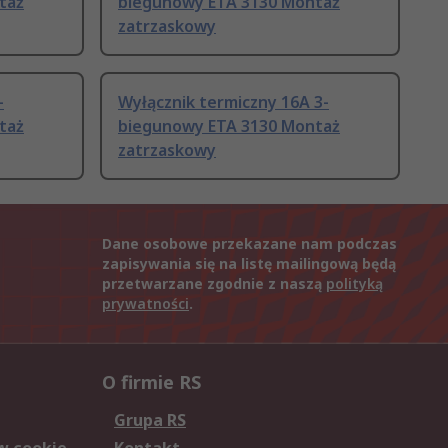
taż
biegunowy ETA 3130 Montaż
zatrzaskowy
-
Wyłącznik termiczny 16A 3-
taż
biegunowy ETA 3130 Montaż
zatrzaskowy
Dane osobowe przekazane nam podczas
zapisywania się na listę mailingową będą
przetwarzane zgodnie z naszą
polityką
prywatności
.
O firmie RS
Grupa RS