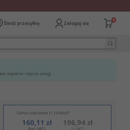
0
Śledź przesyłkę
Zaloguj się
e wsparcie i lepsze usługi.
Suma częściowa (1 sztuka)*
160,11 zł
196,94 zł
(bez VAT)
(z VAT)