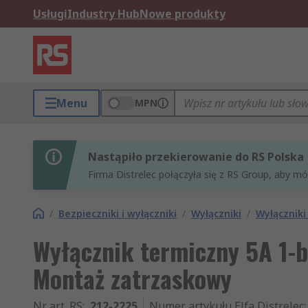
Usługi
Industry Hub
Nowe produkty
Menu
MPN
Nastąpiło przekierowanie do RS Polska
Firma Distrelec połączyła się z RS Group, aby m
/
Bezpieczniki i wyłączniki
/
Wyłączniki
/
Wyłączniki
Wyłącznik termiczny 5A 1-
Montaż zatrzaskowy
Nr art. RS
:
212-2225
Numer artykułu Elfa Distrelec
: