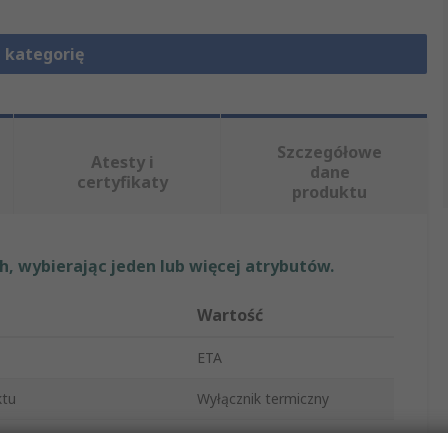
 kategorię
Szczegółowe
Atesty i
dane
certyfikaty
produktu
, wybierając jeden lub więcej atrybutów.
Wartość
ETA
ktu
Wyłącznik termiczny
ionowy
5A