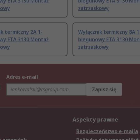
wy ETA 3130 Montaż
biegunowy ETA 3130 Mon
kowy
zatrzaskowy
k termiczny 2A 1-
Wyłącznik termiczny 8A 1
wy ETA 3130 Montaż
biegunowy ETA 3130 Mon
kowy
zatrzaskowy
Adres e-mail
h
Zapisz się
Aspekty prawne
Bezpieczeństwo e-maila