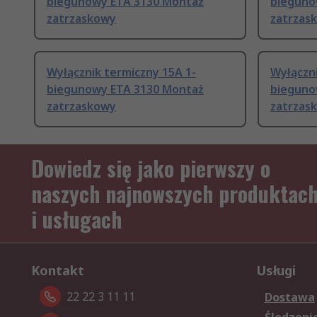
biegunowy ETA 3130 Montaż
bieguno
zatrzaskowy
zatrzas
Wyłącznik termiczny 15A 1-
Wyłączni
biegunowy ETA 3130 Montaż
bieguno
zatrzaskowy
zatrzas
Dowiedz się jako pierwszy o
naszych najnowszych produktac
i usługach
Kontakt
Usługi
22 22 3 11 11
Dostawa