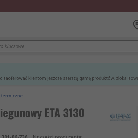
óc zaoferować klientom jeszcze szerszą gamę produktów, zlokalizowan
 termiczne
biegunowy ETA 3130
301-86-736
Nr części producenta
: