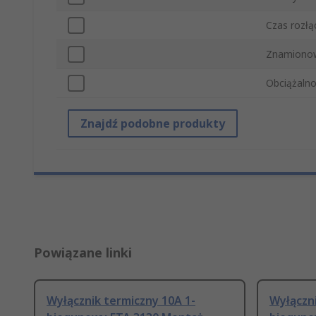
Czas rozłą
Znamionow
Obciążalno
Znajdź podobne produkty
Powiązane linki
Wyłącznik termiczny 10A 1-
Wyłączni