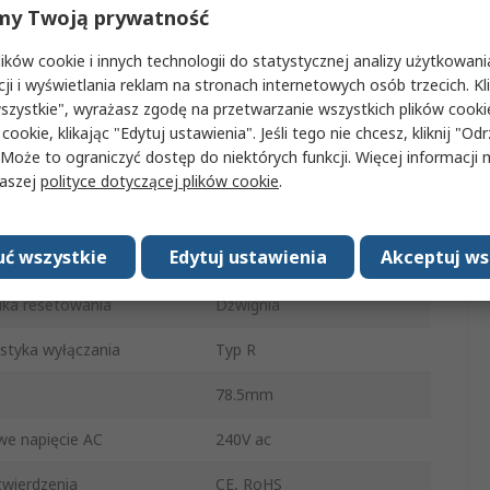
my Twoją prywatność
3130
ków cookie i innych technologii do statystycznej analizy użytkowani
egunów
1
cji i wyświetlania reklam na stronach internetowych osób trzecich. Kl
szystkie", wyrażasz zgodę na przetwarzanie wszystkich plików cook
14.5mm
 cookie, klikając "Edytuj ustawienia". Jeśli tego nie chcesz, kliknij "Od
 Może to ograniczyć dostęp do niektórych funkcji. Więcej informacji
ażu
Montaż zatrzaskowy
naszej
polityce dotyczącej plików cookie
.
Śruba
ć wszystkie
Edytuj ustawienia
Akceptuj ws
 wyzwalania
Termiczne
ika resetowania
Dźwignia
styka wyłączania
Typ R
78.5mm
e napięcie AC
240V ac
wierdzenia
CE, RoHS