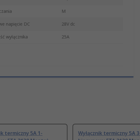
czania
M
e napięcie DC
28V dc
ść wyłącznika
25A
k termiczny 5A 1-
Wyłącznik termiczny 5A 3