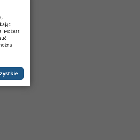
a,
ikając
ie. Możesz
rzuć
 można
zystkie