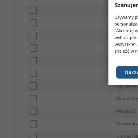
Szanuje
Seria
Używamy pli
Liczba Bi
personaliza
"Akceptuj w
Szerokość
wybrać pliki
wszystkie".
Typ mont
znaleźć w 
Typ złącza
Odrzu
Mechanizm
Typ siłown
Charaktery
Wysokość
Znamionow
Normy/Zat