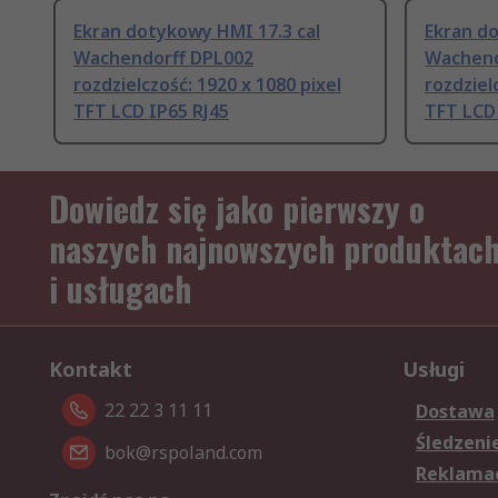
Ekran dotykowy HMI 17.3 cal
Ekran do
Wachendorff DPL002
Wachend
rozdzielczość: 1920 x 1080 pixel
rozdziel
TFT LCD IP65 RJ45
TFT LCD 
Dowiedz się jako pierwszy o
naszych najnowszych produktac
i usługach
Kontakt
Usługi
22 22 3 11 11
Dostawa
Śledzeni
bok@rspoland.com
Reklamac