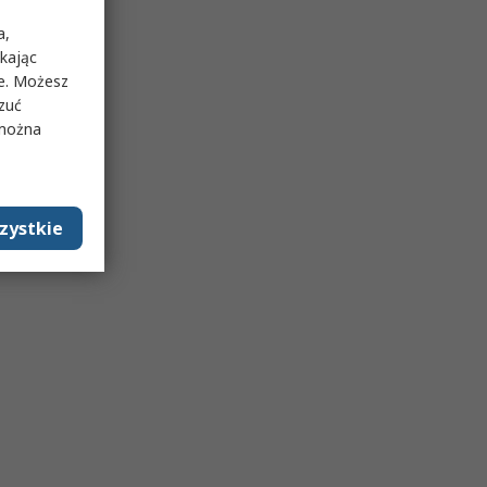
a,
ikając
ie. Możesz
rzuć
 można
zystkie