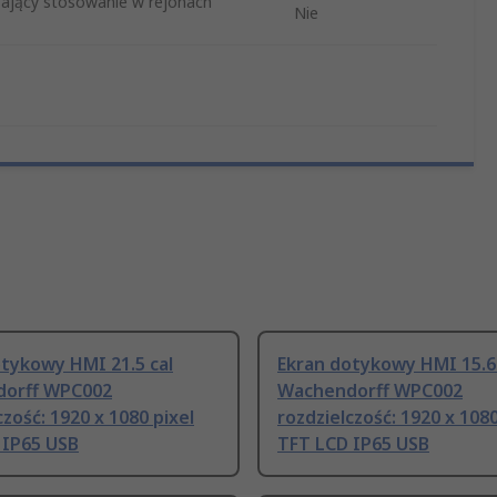
zający stosowanie w rejonach
Nie
tykowy HMI 21.5 cal
Ekran dotykowy HMI 15.6 
orff WPC002
Wachendorff WPC002
czość: 1920 x 1080 pixel
rozdzielczość: 1920 x 1080
 IP65 USB
TFT LCD IP65 USB