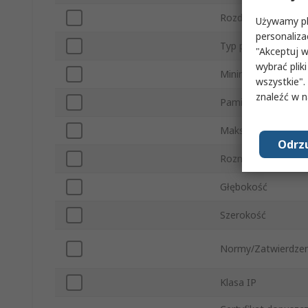
Rozdzielczość wyśw
Używamy pli
personaliza
Typ portu
"Akceptuj w
wybrać pliki
Minimalna tempera
wszystkie".
znaleźć w 
Pamięć wbudowan
Maksymalna tempe
Odrzu
Rozmiar przekątnej
Głębokość
Szerokość
Normy/Zatwierdzen
Klasa IP