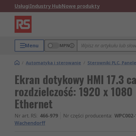
Usługi
Industry Hub
Nowe produkty
Menu
MPN
/
Automatyka i sterowanie
/
Sterowniki PLC, Pane
Ekran dotykowy HMI 17.3 c
rozdzielczość: 1920 x 1080
Ethernet
Nr art. RS
:
466-979
Nr części producenta
:
WPC002-
Wachendorff