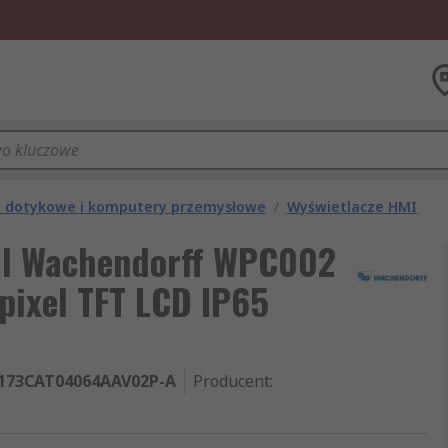
le dotykowe i komputery przemysłowe
/
Wyświetlacze HMI
al Wachendorff WPC002
 pixel TFT LCD IP65
173CAT04064AAV02P-A
Producent
: