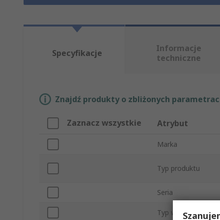
Informacje
Specyfikacje
techniczne
Znajdź produkty o zbliżonych parametrach
Zaznacz wszystkie
Atrybut
Marka
Typ produktu
Seria
Typ wyświetlacza
Szanuje