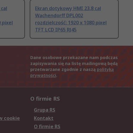
cal
Ekran dotykowy HMI 23.8 cal
Wachendorff DPL002
 pixel
rozdzielczość: 1920 x 1080 pixel
TFT LCD IP65 RJ45
Dane osobowe przekazane nam podczas
zapisywania się na listę mailingową będą
przetwarzane zgodnie z naszą
polityką
prywatności
.
O firmie RS
Grupa RS
w cookie
Kontakt
O firmie RS