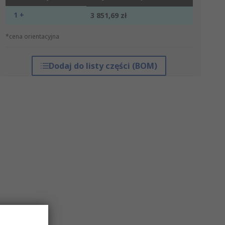
1 +
3 851,69 zł
*cena orientacyjna
Dodaj do listy części (BOM)