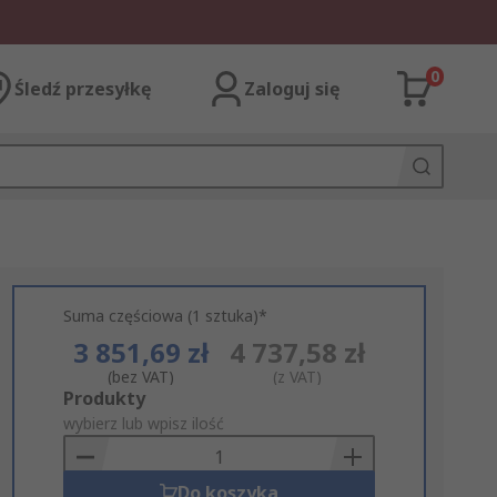
0
Śledź przesyłkę
Zaloguj się
Suma częściowa (1 sztuka)*
3 851,69 zł
4 737,58 zł
(bez VAT)
(z VAT)
Add
Produkty
to
wybierz lub wpisz ilość
Basket
Do koszyka