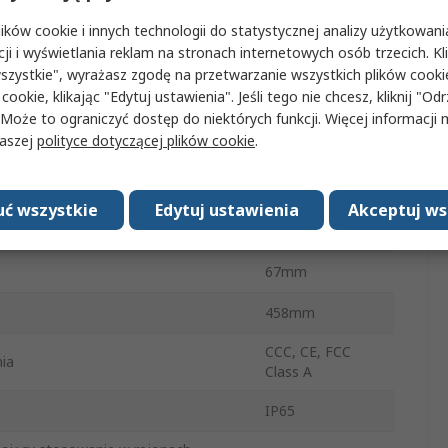
ietlacza
1920 x 1080 pixel
ków cookie i innych technologii do statystycznej analizy użytkowani
cji i wyświetlania reklam na stronach internetowych osób trzecich. Kl
Ethernet
szystkie", wyrażasz zgodę na przetwarzanie wszystkich plików cook
 cookie, klikając "Edytuj ustawienia". Jeśli tego nie chcesz, kliknij "Od
tura robocza
-10°C
 Może to ograniczyć dostęp do niektórych funkcji. Więcej informacji
naszej
polityce dotyczącej plików cookie
.
a
64Gb
ratura robocza
65°C
ć wszystkie
Edytuj ustawienia
Akceptuj ws
 wyświetlacza
17.3cal
67mm
458mm
CCC, CE, FCC
ia
Class A
IP65