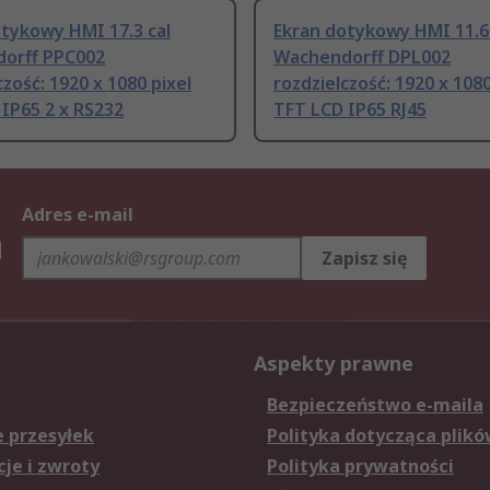
tykowy HMI 17.3 cal
Ekran dotykowy HMI 11.6 
orff PPC002
Wachendorff DPL002
czość: 1920 x 1080 pixel
rozdzielczość: 1920 x 1080
IP65 2 x RS232
TFT LCD IP65 RJ45
Adres e-mail
h
Zapisz się
Aspekty prawne
Bezpieczeństwo e-maila
e przesyłek
Polityka dotycząca plikó
je i zwroty
Polityka prywatności