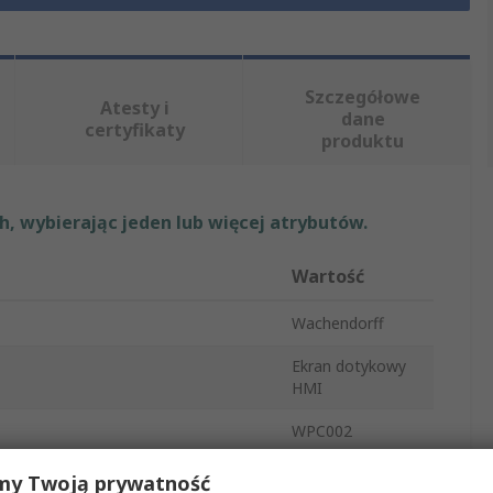
Szczegółowe
Atesty i
dane
certyfikaty
produktu
, wybierając jeden lub więcej atrybutów.
Wartość
Wachendorff
Ekran dotykowy
HMI
WPC002
TFT LCD
my Twoją prywatność