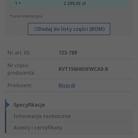
1 +
2 299,05 zł
*cena orientacyjna
Dodaj do listy części (BOM)
Nr art. RS
:
723-789
Nr części
RVT156HKHFWCA0-B
producenta
:
Producent
:
Riverdi
Specyfikacje
Informacje techniczne
Atesty i certyfikaty