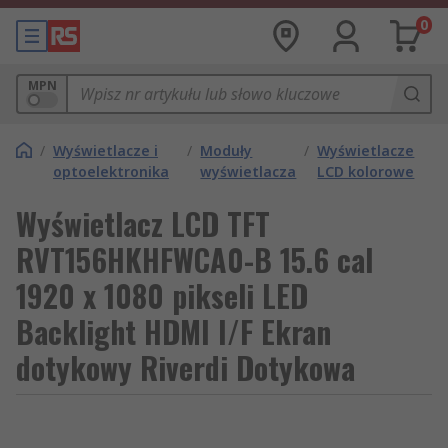
0
MPN
/
Wyświetlacze i
/
Moduły
/
Wyświetlacze
optoelektronika
wyświetlacza
LCD kolorowe
Wyświetlacz LCD TFT
RVT156HKHFWCA0-B 15.6 cal
1920 x 1080 pikseli LED
Backlight HDMI I/F Ekran
dotykowy Riverdi Dotykowa