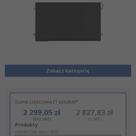
Zobacz kategorię
Suma częściowa (1 sztuka)*
2 299,05 zł
2 827,83 zł
(bez VAT)
(z VAT)
Add
Produkty
to
wybierz lub wpisz ilość