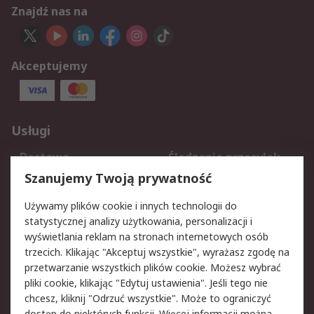
Znajdź nas na
Akceptujemy
Usługi
Dostawa
Śledzenie przesyłek
Reklamacje i zwroty
Rejestracja
Szanujemy Twoją prywatność
Pomoc
Używamy plików cookie i innych technologii do
statystycznej analizy użytkowania, personalizacji i
Aspekty prawne
wyświetlania reklam na stronach internetowych osób
trzecich. Klikając "Akceptuj wszystkie", wyrażasz zgodę na
Bezpieczeństwo e-
Polityka dotycząca
przetwarzanie wszystkich plików cookie. Możesz wybrać
maila
plików cookie
pliki cookie, klikając "Edytuj ustawienia". Jeśli tego nie
Polityka prywatności
Użytkowanie witryny
chcesz, kliknij "Odrzuć wszystkie". Może to ograniczyć
dostęp do niektórych funkcji. Więcej informacji można