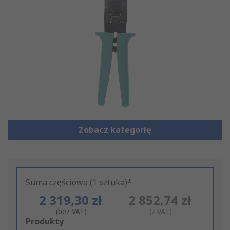
Zobacz kategorię
Suma częściowa (1 sztuka)*
2 319,30 zł
2 852,74 zł
(bez VAT)
(z VAT)
Add
Produkty