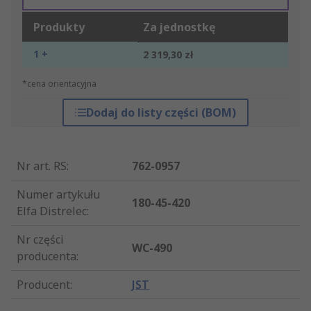
Produkty
Za jednostkę
1 +
2 319,30 zł
*cena orientacyjna
Dodaj do listy części (BOM)
Nr art. RS
:
762-0957
Numer artykułu
180-45-420
Elfa Distrelec
:
Nr części
WC-490
producenta
:
Producent
:
JST