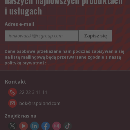
naszych najnowszych produktach
i usługach
Adres e-mail
Zapisz się
Dane osobowe przekazane nam podczas zapisywania się
na listę mailingową będą przetwarzane zgodnie z naszą
polityką prywatności
.
Kontakt
22 22 3 11 11
bok@rspoland.com
Znajdź nas na