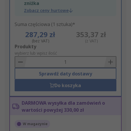
zniżka
Zobacz ceny hurtowe
Suma częściowa (1 sztuka)*
287,29 zł
353,37 zł
(bez VAT)
(z VAT)
Add
Produkty
to
wybierz lub wpisz ilość
Basket
Sprawdź daty dostawy
Do koszyka
DARMOWA wysyłka dla zamówień o
wartości powyżej 330,00 zł
W magazynie