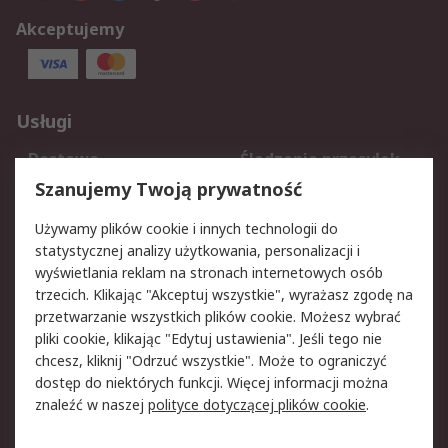
Akceptujemy
Usługi
Dostawa
Śledzenie przesyłek
Reklamacje i zwroty
Rejestracja
Szanujemy Twoją prywatność
Pomoc
Używamy plików cookie i innych technologii do
statystycznej analizy użytkowania, personalizacji i
Aspekty prawne
wyświetlania reklam na stronach internetowych osób
trzecich. Klikając "Akceptuj wszystkie", wyrażasz zgodę na
Bezpieczeństwo e-
Polityka dotycząca
przetwarzanie wszystkich plików cookie. Możesz wybrać
maila
plików cookie
pliki cookie, klikając "Edytuj ustawienia". Jeśli tego nie
Polityka prywatności
Użytkowanie witryny
chcesz, kliknij "Odrzuć wszystkie". Może to ograniczyć
Zastrzeżenia prawne
Warunki Sprzedaży
dostęp do niektórych funkcji. Więcej informacji można
znaleźć w naszej
polityce dotyczącej plików cookie
.
O firmie RS