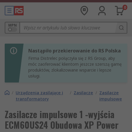
0
MPN
Nastąpiło przekierowanie do RS Polska
Firma Distrelec połączyła się z RS Group, aby
móc zaoferować klientom jeszcze szerszą gamę
produktów, zlokalizowane wsparcie i lepsze
usługi.
/
Urządzenia zasilające i
/
Zasilacze
/
Zasilacze
transformatory
impulsowe
Zasilacze impulsowe 1 -wyjścia
ECM60US24 Obudowa XP Power