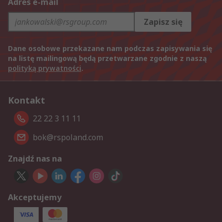
Adres e-mail
Zapisz się
Dane osobowe przekazane nam podczas zapisywania się
na listę mailingową będą przetwarzane zgodnie z naszą
polityką prywatności
.
Kontakt
22 22 3 11 11
bok@rspoland.com
Znajdź nas na
Akceptujemy