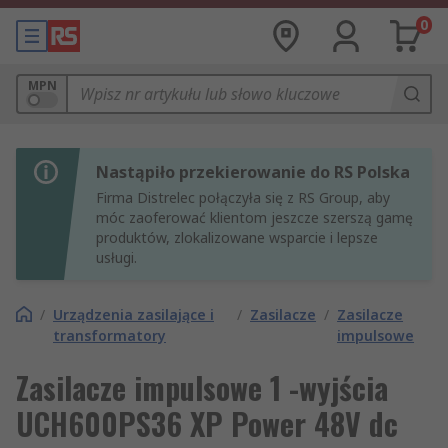
0
MPN
Nastąpiło przekierowanie do RS Polska
Firma Distrelec połączyła się z RS Group, aby
móc zaoferować klientom jeszcze szerszą gamę
produktów, zlokalizowane wsparcie i lepsze
usługi.
/
Urządzenia zasilające i
/
Zasilacze
/
Zasilacze
transformatory
impulsowe
Zasilacze impulsowe 1 -wyjścia
UCH600PS36 XP Power 48V dc