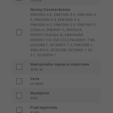
5.00cal
Normy/Zatwierdzenia
EN61000-4-8, EN61000-4-6, EN61000-4-
5, EN61000-4-4, EN61000-4-3,
EN61000-4-2, EN61000-3-3, EN61000-3-
2Class A, EN60601-1, EN55024,
EN55011/32Class B, ANSI/AAMI
ES60601-1 & CSA C22.2 No.60601-1:08,
UL62368-1, IEC60601-1-2, EN62368-1,
EN61204-3, IEC62368, IEC60601-1 Ed
3.1, IEC60950-1
Maksymalne napięcie wejściowe
264V ac
Seria
UCH600
Wydajność
95%
Prąd wyjściowy
4.16A