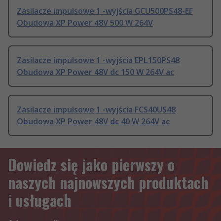
Zasilacze impulsowe 1 -wyjścia GCU500PS48-EF
Obudowa XP Power 48V 500 W 264V
Zasilacze impulsowe 1 -wyjścia EPL150PS48
Obudowa XP Power 48V dc 150 W 264V ac
Zasilacze impulsowe 1 -wyjścia FCS40US48
Obudowa XP Power 48V dc 40 W 264V ac
Dowiedz się jako pierwszy o
naszych najnowszych produktach
i usługach