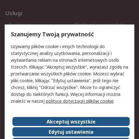
Usługi
Dostawa
Śledzenie przesyłek
Reklamacje i zwroty
Rejestracja
Szanujemy Twoją prywatność
Pomoc
Używamy plików cookie i innych technologii do
statystycznej analizy użytkowania, personalizacji i
Aspekty prawne
wyświetlania reklam na stronach internetowych osób
trzecich. Klikając "Akceptuj wszystkie", wyrażasz zgodę na
Bezpieczeństwo e-
Polityka dotycząca
przetwarzanie wszystkich plików cookie. Możesz wybrać
maila
plików cookie
pliki cookie, klikając "Edytuj ustawienia". Jeśli tego nie
Polityka prywatności
Użytkowanie witryny
chcesz, kliknij "Odrzuć wszystkie". Może to ograniczyć
Zastrzeżenia prawne
Warunki Sprzedaży
dostęp do niektórych funkcji. Więcej informacji można
znaleźć w naszej
polityce dotyczącej plików cookie
.
O firmie RS
Akceptuj wszystkie
Grupa RS
Kontakt
O firmie RS
RS na świecie
Edytuj ustawienia