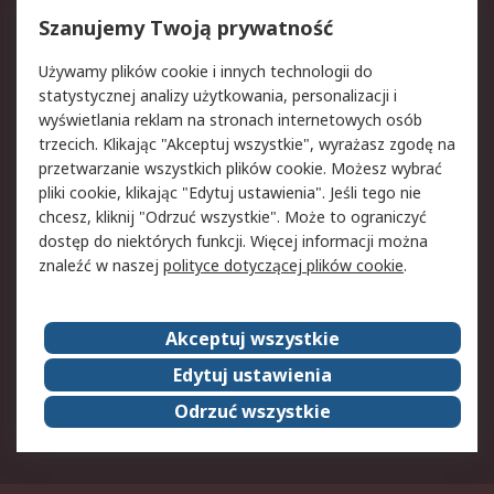
Reklamacje i zwroty
Rejestracja
Szanujemy Twoją prywatność
Pomoc
Używamy plików cookie i innych technologii do
statystycznej analizy użytkowania, personalizacji i
Aspekty prawne
wyświetlania reklam na stronach internetowych osób
trzecich. Klikając "Akceptuj wszystkie", wyrażasz zgodę na
Bezpieczeństwo e-
Polityka dotycząca
przetwarzanie wszystkich plików cookie. Możesz wybrać
maila
plików cookie
pliki cookie, klikając "Edytuj ustawienia". Jeśli tego nie
Polityka prywatności
Użytkowanie witryny
chcesz, kliknij "Odrzuć wszystkie". Może to ograniczyć
Zastrzeżenia prawne
Warunki Sprzedaży
dostęp do niektórych funkcji. Więcej informacji można
znaleźć w naszej
polityce dotyczącej plików cookie
.
O firmie RS
Akceptuj wszystkie
Grupa RS
Kontakt
O firmie RS
RS na świecie
Edytuj ustawienia
Kariera
Nagrody dla RS
Odrzuć wszystkie
ESG