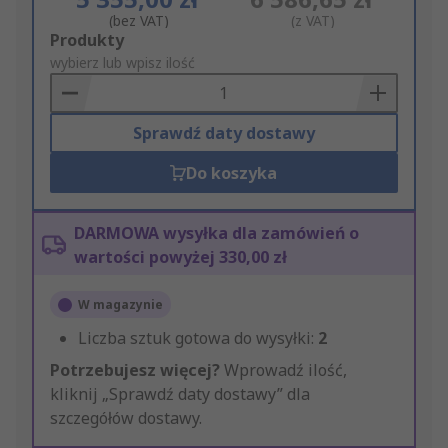
(bez VAT)
(z VAT)
Add
Produkty
to
wybierz lub wpisz ilość
Basket
Sprawdź daty dostawy
Do koszyka
DARMOWA wysyłka dla zamówień o
wartości powyżej 330,00 zł
W magazynie
Liczba sztuk gotowa do wysyłki:
2
Potrzebujesz więcej?
Wprowadź ilość,
kliknij „Sprawdź daty dostawy” dla
szczegółów dostawy.