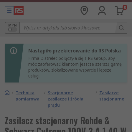
0
MPN
Nastąpiło przekierowanie do RS Polska
Firma Distrelec połączyła się z RS Group, aby
móc zaoferować klientom jeszcze szerszą gamę
produktów, zlokalizowane wsparcie i lepsze
usługi.
/
Technika
/
Stacjonarne
/
Zasilacze
pomiarowa
zasilacze i źródła
stacjonarne
prądu
Zasilacz stacjonarny Rohde &
Schwarz Cyfrowe 100V 2 A 1 40 W