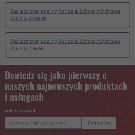
Zasilacz stacjonarny Rohde & Schwarz Cyfrowe
32V 5 A 3 188 W
Zasilacz stacjonarny Rohde & Schwarz Cyfrowe
32V 3 A 2 66 W
Dowiedz się jako pierwszy o
naszych najnowszych produktach
i usługach
Adres e-mail
Zapisz się