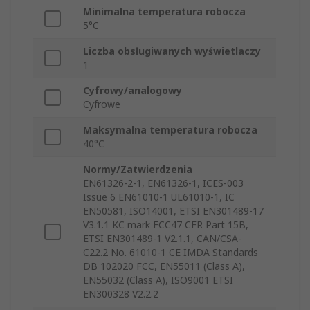
Minimalna temperatura robocza
5°C
Liczba obsługiwanych wyświetlaczy
1
Cyfrowy/analogowy
Cyfrowe
Maksymalna temperatura robocza
40°C
Normy/Zatwierdzenia
EN61326-2-1, EN61326-1, ICES-003
Issue 6 EN61010-1 UL61010-1, IC
EN50581, ISO14001, ETSI EN301489-17
V3.1.1 KC mark FCC47 CFR Part 15B,
ETSI EN301489-1 V2.1.1, CAN/CSA-
C22.2 No. 61010-1 CE IMDA Standards
DB 102020 FCC, EN55011 (Class A),
EN55032 (Class A), ISO9001 ETSI
EN300328 V2.2.2