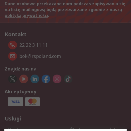
Dane osobowe przekazane nam podczas zapisywania się
na listę mailingową będą przetwarzane zgodnie z naszą
polityką prywatności
.
Kontakt
22 22 3 11 11
bok@rspoland.com
Znajdź nas na
Akceptujemy
Usługi
Dostawa
Śledzenie przesyłek