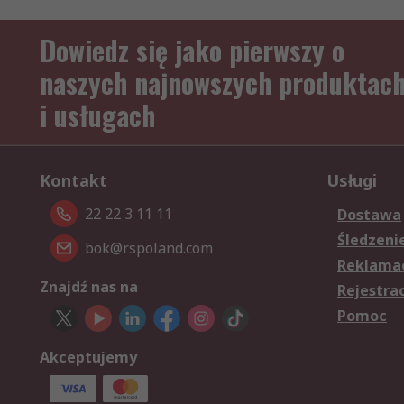
Dowiedz się jako pierwszy o
naszych najnowszych produktac
i usługach
Kontakt
Usługi
22 22 3 11 11
Dostawa
Śledzeni
bok@rspoland.com
Reklamac
Znajdź nas na
Rejestra
Pomoc
Akceptujemy