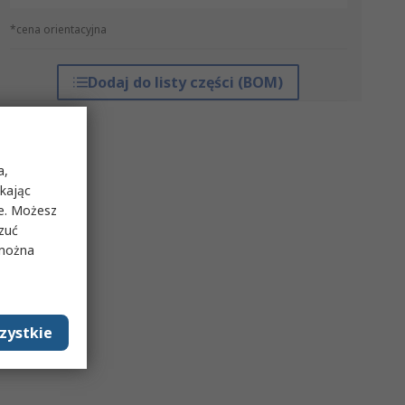
*cena orientacyjna
Dodaj do listy części (BOM)
a,
ikając
ie. Możesz
rzuć
 można
zystkie