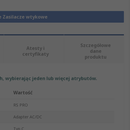
e Zasilacze wtykowe
Szczegółowe
Atesty i
dane
certyfikaty
produktu
, wybierając jeden lub więcej atrybutów.
Wartość
RS PRO
Adapter AC/DC
Typ C