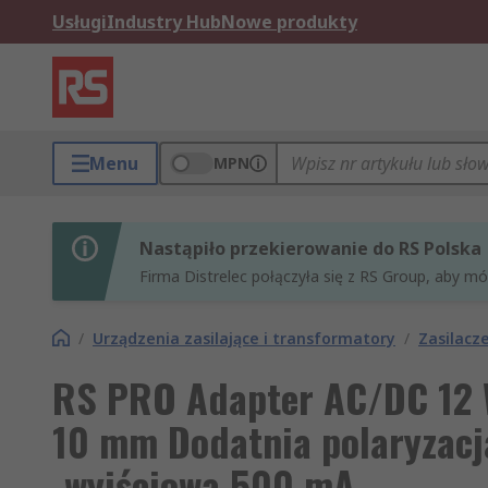
Usługi
Industry Hub
Nowe produkty
Menu
MPN
Nastąpiło przekierowanie do RS Polska
Firma Distrelec połączyła się z RS Group, aby m
/
Urządzenia zasilające i transformatory
/
Zasilacz
RS PRO Adapter AC/DC 12 W
10 mm Dodatnia polaryzacja
-wyjściowa 500 mA