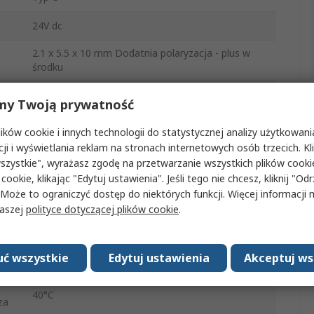
24V dc
2.1 x 5.5 x 10 mm Dodatnia polaryzacja - plus w
środku
12W
my Twoją prywatność
1.5m
ków cookie i innych technologii do statystycznej analizy użytkowani
cji i wyświetlania reklam na stronach internetowych osób trzecich. Kl
1
szystkie", wyrażasz zgodę na przetwarzanie wszystkich plików cook
 cookie, klikając "Edytuj ustawienia". Jeśli tego nie chcesz, kliknij "Od
500mA
 Może to ograniczyć dostęp do niektórych funkcji. Więcej informacji
naszej
polityce dotyczącej plików cookie
.
Wtyk UE
-10°C
ć wszystkie
Edytuj ustawienia
Akceptuj ws
za
40°C
za