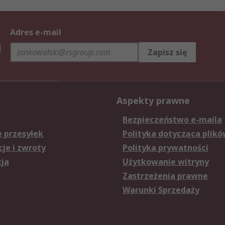
Adres e-mail
h
Zapisz się
Aspekty prawne
Bezpieczeństwo e-maila
e przesyłek
Polityka dotycząca plikó
je i zwroty
Polityka prywatności
cja
Użytkowanie witryny
Zastrzeżenia prawne
Warunki Sprzedaży