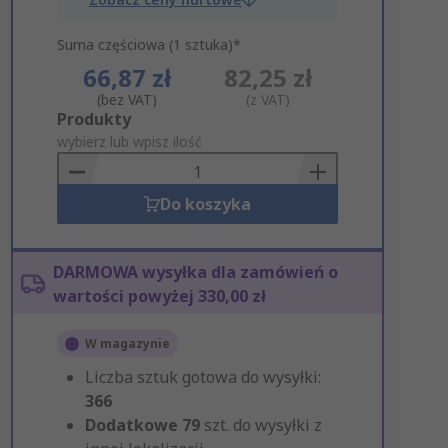
Suma częściowa (1 sztuka)*
66,87 zł
82,25 zł
(bez VAT)
(z VAT)
Add
Produkty
to
wybierz lub wpisz ilość
Basket
Do koszyka
DARMOWA wysyłka dla zamówień o
wartości powyżej 330,00 zł
W magazynie
Liczba sztuk gotowa do wysyłki:
366
Dodatkowe
79
szt. do wysyłki z