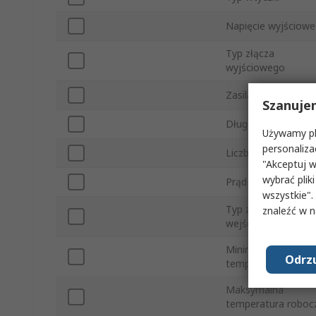
Napięcie wyjściowe
Typ złącza
wyjściowego
Zasilanie
Szanuje
Długość kabla
Używamy pli
personaliza
Liczba wyjść
"Akceptuj w
wybrać pliki
Prąd adaptera
wszystkie".
Typ złącza
znaleźć w 
wejściowego
Minimalna
Odrzu
temperatura roboc
Maksymalna
temperatura roboc