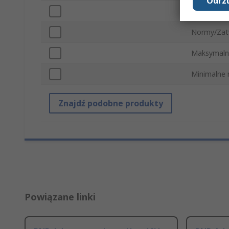
Odrzu
Zasilanie
Normy/Zat
Maksymalne
Minimalne 
Znajdź podobne produkty
Powiązane linki