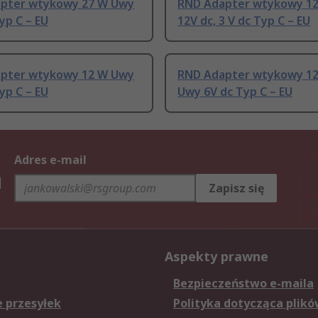
pter wtykowy 27 W Uwy
RND Adapter wtykowy 1
yp C – EU
12V dc, 3 V dc Typ C – EU
pter wtykowy 12 W Uwy
RND Adapter wtykowy 12
yp C – EU
Uwy 6V dc Typ C – EU
Adres e-mail
h
Zapisz się
Aspekty prawne
Bezpieczeństwo e-maila
e przesyłek
Polityka dotycząca plikó