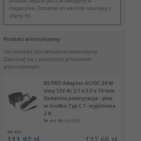
produkt będzie jeszcze dostępny w
magazynie. Zostanie on wkrótce usunięty z
oferty RS.
Produkt alternatywny
Ten produkt jest aktualnie niedostępny.
Zapoznaj się z poniższym produktem
alternatywnym.
RS PRO Adapter AC/DC 24 W
Uwy 12V dc 2.1 x 5.5 x 10 mm
Dodatnia polaryzacja - plus
w środku Typ C 1 -wyjściowa
2 A
Nr art. RS
124-2205
za szt.
111,92 zł
137,66 zł