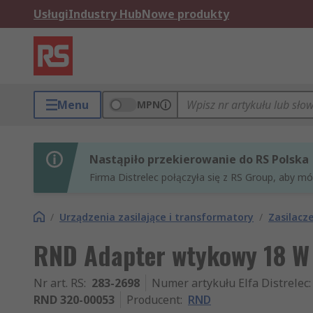
Usługi
Industry Hub
Nowe produkty
Menu
MPN
Nastąpiło przekierowanie do RS Polska
Firma Distrelec połączyła się z RS Group, aby m
/
Urządzenia zasilające i transformatory
/
Zasilacz
RND Adapter wtykowy 18 W 
Nr art. RS
:
283-2698
Numer artykułu Elfa Distrelec
:
RND 320-00053
Producent
:
RND