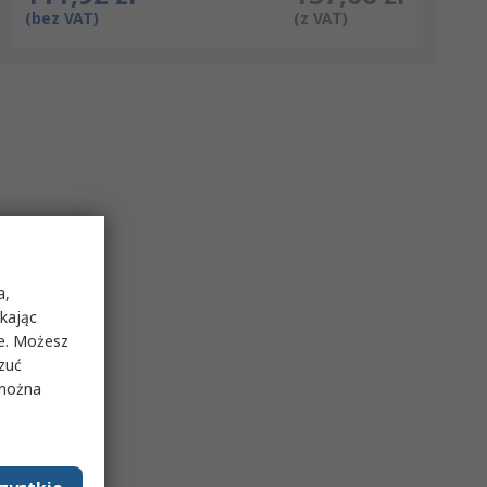
(bez VAT)
(z VAT)
a,
ikając
ie. Możesz
rzuć
 można