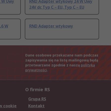
2 W Uwy
RND Adapter wtykowy 24 W Uwy
24V dc Typ C – EU, Typ C – EU
.6 W
RND Adapter wtykowy
Dane osobowe przekazane nam podczas
zapisywania się na listę mailingową będą
przetwarzane zgodnie z naszą
polityką
prywatności
.
O firmie RS
Grupa RS
w cookie
Kontakt