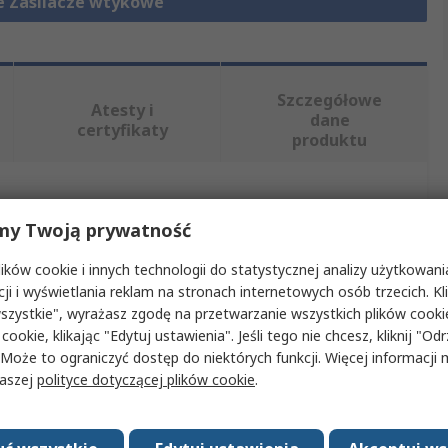
e Zasilacze wtykowe
Szczegółowe
Atesty i
dane
certyfikaty
produktu
, wybierając jeden lub więcej atrybutów.
my Twoją prywatność
Wartość
ków cookie i innych technologii do statystycznej analizy użytkowani
cji i wyświetlania reklam na stronach internetowych osób trzecich. Kl
RND
szystkie", wyrażasz zgodę na przetwarzanie wszystkich plików cook
 cookie, klikając "Edytuj ustawienia". Jeśli tego nie chcesz, kliknij "Od
tu
Adapter wtykowy
 Może to ograniczyć dostęp do niektórych funkcji. Więcej informacji
naszej
polityce dotyczącej plików cookie
.
i
Typ C – EU
yjściowe
12V dc