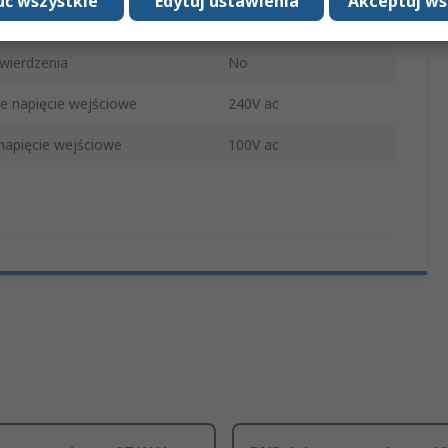
ć wszystkie
Edytuj ustawienia
Akceptuj ws
18W
wierdzenia
No
 napięcie wejściowe
240V ac
napięcie wejściowe
100V ac