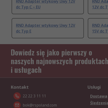
RND Adapter wtykowy Uwy 12V
RND Ada
dc Typ C – EU
12V dc T
RND Adapter wtykowy Uwy 12V
RND Ada
dc Typ E
15V dc T
Dowiedz się jako pierwszy o
naszych najnowszych produktac
i usługach
Kontakt
Usługi
22 22 3 11 11
Dostawa
Śledzeni
bok@rspoland.com