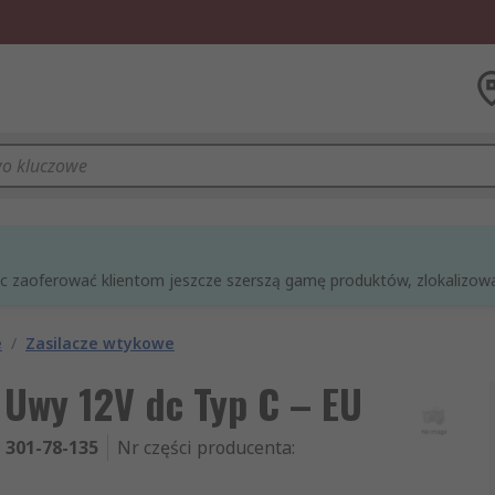
óc zaoferować klientom jeszcze szerszą gamę produktów, zlokalizowan
e
/
Zasilacze wtykowe
Uwy 12V dc Typ C – EU
301-78-135
Nr części producenta
: