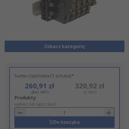
Zobacz kategorię
Suma częściowa (1 sztuka)*
260,91 zł
320,92 zł
(bez VAT)
(z VAT)
Add
Produkty
to
wybierz lub wpisz ilość
Basket
Do koszyka