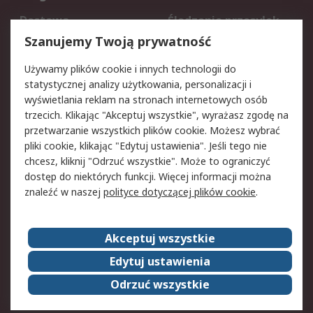
Dostawa
Śledzenie przesyłek
Reklamacje i zwroty
Rejestracja
Szanujemy Twoją prywatność
Pomoc
Używamy plików cookie i innych technologii do
statystycznej analizy użytkowania, personalizacji i
Aspekty prawne
wyświetlania reklam na stronach internetowych osób
trzecich. Klikając "Akceptuj wszystkie", wyrażasz zgodę na
Bezpieczeństwo e-
Polityka dotycząca
przetwarzanie wszystkich plików cookie. Możesz wybrać
maila
plików cookie
pliki cookie, klikając "Edytuj ustawienia". Jeśli tego nie
Polityka prywatności
Użytkowanie witryny
chcesz, kliknij "Odrzuć wszystkie". Może to ograniczyć
Zastrzeżenia prawne
Warunki Sprzedaży
dostęp do niektórych funkcji. Więcej informacji można
znaleźć w naszej
polityce dotyczącej plików cookie
.
O firmie RS
Akceptuj wszystkie
Grupa RS
Kontakt
O firmie RS
RS na świecie
Edytuj ustawienia
Kariera
Nagrody dla RS
Odrzuć wszystkie
ESG