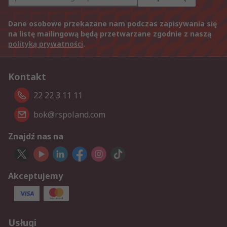
Dane osobowe przekazane nam podczas zapisywania się
na listę mailingową będą przetwarzane zgodnie z naszą
polityką prywatności
.
Kontakt
22 22 3 11 11
bok@rspoland.com
Znajdź nas na
Akceptujemy
Usługi