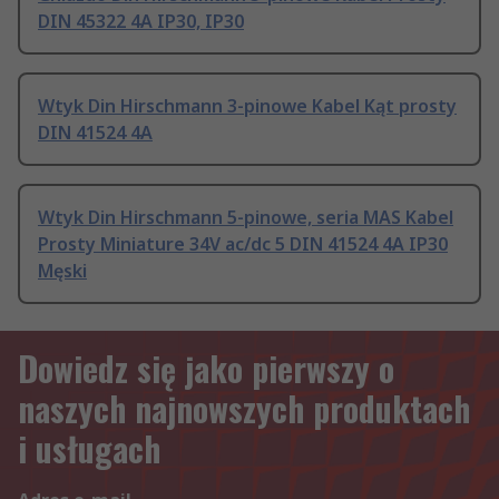
DIN 45322 4A IP30, IP30
Wtyk Din Hirschmann 3-pinowe Kabel Kąt prosty
DIN 41524 4A
Wtyk Din Hirschmann 5-pinowe, seria MAS Kabel
Prosty Miniature 34V ac/dc 5 DIN 41524 4A IP30
Męski
Dowiedz się jako pierwszy o
naszych najnowszych produktach
i usługach