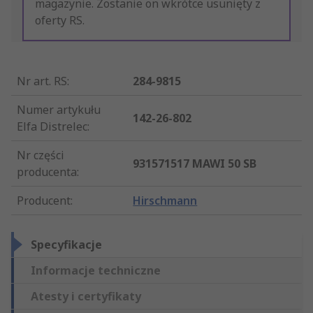
magazynie. Zostanie on wkrótce usunięty z
oferty RS.
Nr art. RS
:
284-9815
Numer artykułu
142-26-802
Elfa Distrelec
:
Nr części
931571517 MAWI 50 SB
producenta
:
Producent
:
Hirschmann
Specyfikacje
Informacje techniczne
Atesty i certyfikaty