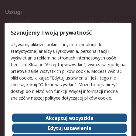
Usługi
Dostawa
Śledzenie przesyłek
Reklamacje i zwroty
Rejestracja
Szanujemy Twoją prywatność
Pomoc
Używamy plików cookie i innych technologii do
statystycznej analizy użytkowania, personalizacji i
Aspekty prawne
wyświetlania reklam na stronach internetowych osób
trzecich. Klikając "Akceptuj wszystkie", wyrażasz zgodę na
Bezpieczeństwo e-
Polityka dotycząca
przetwarzanie wszystkich plików cookie. Możesz wybrać
maila
plików cookie
pliki cookie, klikając "Edytuj ustawienia". Jeśli tego nie
Polityka prywatności
Użytkowanie witryny
chcesz, kliknij "Odrzuć wszystkie". Może to ograniczyć
Zastrzeżenia prawne
Warunki Sprzedaży
dostęp do niektórych funkcji. Więcej informacji można
znaleźć w naszej
polityce dotyczącej plików cookie
.
O firmie RS
Akceptuj wszystkie
Grupa RS
Kontakt
O firmie RS
RS na świecie
Edytuj ustawienia
Kariera
Nagrody dla RS