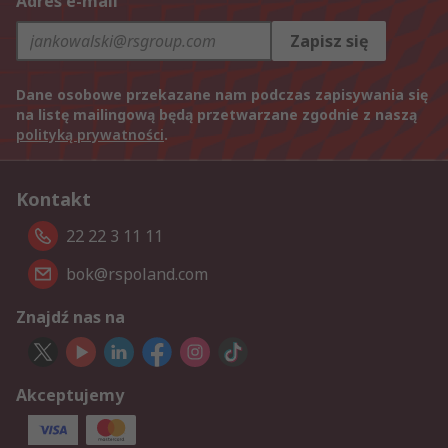
Adres e-mail
Zapisz się
Dane osobowe przekazane nam podczas zapisywania się
na listę mailingową będą przetwarzane zgodnie z naszą
polityką prywatności
.
Kontakt
22 22 3 11 11
bok@rspoland.com
Znajdź nas na
Akceptujemy