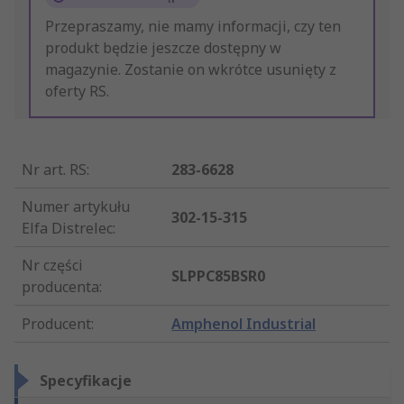
Przepraszamy, nie mamy informacji, czy ten
produkt będzie jeszcze dostępny w
magazynie. Zostanie on wkrótce usunięty z
oferty RS.
Nr art. RS
:
283-6628
Numer artykułu
302-15-315
Elfa Distrelec
:
Nr części
SLPPC85BSR0
producenta
:
Producent
:
Amphenol Industrial
Specyfikacje