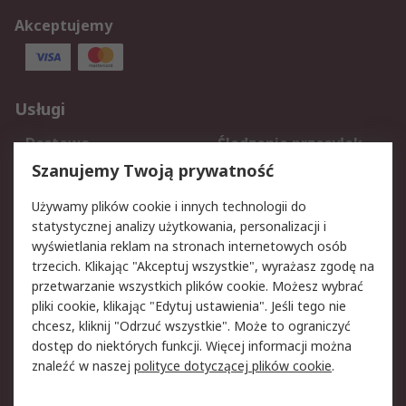
Akceptujemy
Usługi
Dostawa
Śledzenie przesyłek
Reklamacje i zwroty
Rejestracja
Szanujemy Twoją prywatność
Pomoc
Używamy plików cookie i innych technologii do
statystycznej analizy użytkowania, personalizacji i
Aspekty prawne
wyświetlania reklam na stronach internetowych osób
trzecich. Klikając "Akceptuj wszystkie", wyrażasz zgodę na
Bezpieczeństwo e-
Polityka dotycząca
przetwarzanie wszystkich plików cookie. Możesz wybrać
maila
plików cookie
pliki cookie, klikając "Edytuj ustawienia". Jeśli tego nie
Polityka prywatności
Użytkowanie witryny
chcesz, kliknij "Odrzuć wszystkie". Może to ograniczyć
Zastrzeżenia prawne
Warunki Sprzedaży
dostęp do niektórych funkcji. Więcej informacji można
znaleźć w naszej
polityce dotyczącej plików cookie
.
O firmie RS