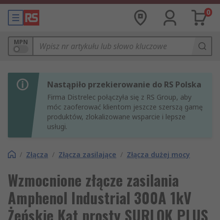
0
MPN
Nastąpiło przekierowanie do RS Polska
Firma Distrelec połączyła się z RS Group, aby
móc zaoferować klientom jeszcze szerszą gamę
produktów, zlokalizowane wsparcie i lepsze
usługi.
/
Złącza
/
Złącza zasilające
/
Złącza dużej mocy
Wzmocnione złącze zasilania
Amphenol Industrial 300A 1kV
Żeńskie Kąt prosty SURLOK PLUS