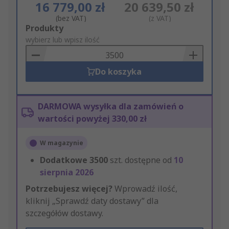
16 779,00 zł
20 639,50 zł
(bez VAT)
(z VAT)
Add
Produkty
to
wybierz lub wpisz ilość
Basket
Do koszyka
DARMOWA wysyłka dla zamówień o
wartości powyżej 330,00 zł
W magazynie
Dodatkowe
3500
szt. dostępne od
10
sierpnia 2026
Potrzebujesz więcej?
Wprowadź ilość,
kliknij „Sprawdź daty dostawy” dla
szczegółów dostawy.