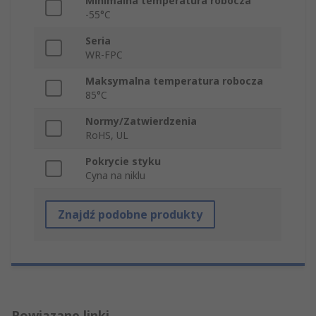
Minimalna temperatura robocza
-55°C
Seria
WR-FPC
Maksymalna temperatura robocza
85°C
Normy/Zatwierdzenia
RoHS, UL
Pokrycie styku
Cyna na niklu
Znajdź podobne produkty
Powiązane linki