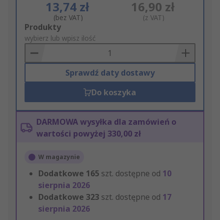
13,74 zł
16,90 zł
(bez VAT)
(z VAT)
Add
Produkty
to
wybierz lub wpisz ilość
Basket
Sprawdź daty dostawy
Do koszyka
DARMOWA wysyłka dla zamówień o
wartości powyżej 330,00 zł
W magazynie
Dodatkowe
165
szt. dostępne od
10
sierpnia 2026
Dodatkowe
323
szt. dostępne od
17
sierpnia 2026