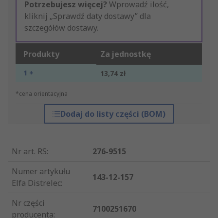
Potrzebujesz więcej?
Wprowadź ilość,
kliknij „Sprawdź daty dostawy” dla
szczegółów dostawy.
Produkty
Za jednostkę
1 +
13,74 zł
*cena orientacyjna
Dodaj do listy części (BOM)
Nr art. RS
:
276-9515
Numer artykułu
143-12-157
Elfa Distrelec
:
Nr części
7100251670
producenta
: