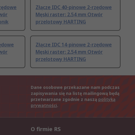
rzędowe
Złącze IDC 40-pinowe 2-rzędowe
twór
Męski raster: 2.54 mm Otwór
onik
przelotowy HARTING
zędowe
Złącze IDC 14-pinowe 2-rzędowe
twór
Męski raster: 2.54 mm Otwór
przelotowy HARTING
Dane osobowe przekazane nam podczas
zapisywania się na listę mailingową będą
przetwarzane zgodnie z naszą
polityką
prywatności
.
O firmie RS