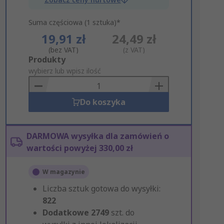
Suma częściowa (1 sztuka)*
19,91 zł
24,49 zł
(bez VAT)
(z VAT)
Add
Produkty
to
wybierz lub wpisz ilość
Basket
Do koszyka
DARMOWA wysyłka dla zamówień o
wartości powyżej 330,00 zł
W magazynie
Liczba sztuk gotowa do wysyłki:
822
Dodatkowe
2749
szt. do