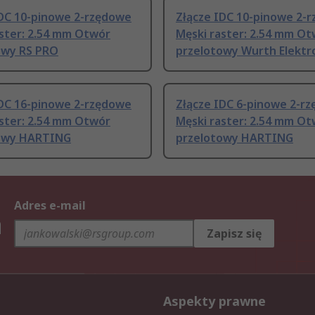
IDC 10-pinowe 2-rzędowe
Złącze IDC 10-pinowe 2-
aster: 2.54 mm Otwór
Męski raster: 2.54 mm O
owy RS PRO
przelotowy Wurth Elektr
IDC 16-pinowe 2-rzędowe
Złącze IDC 6-pinowe 2-r
aster: 2.54 mm Otwór
Męski raster: 2.54 mm O
owy HARTING
przelotowy HARTING
Adres e-mail
h
Zapisz się
Aspekty prawne