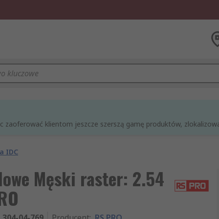
óc zaoferować klientom jeszcze szerszą gamę produktów, zlokalizowan
a IDC
dowe Męski raster: 2.54
PRO
304-04-769
Producent
:
RS PRO