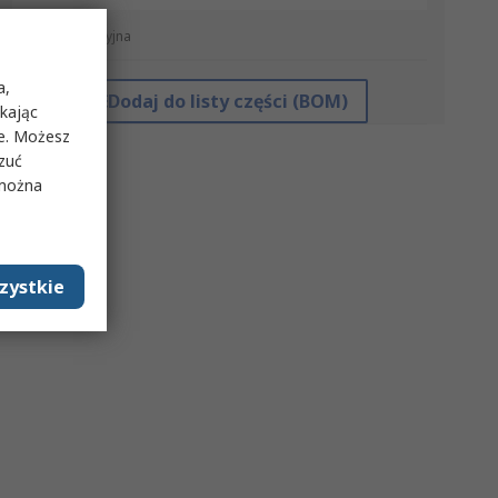
*cena orientacyjna
a,
Dodaj do listy części (BOM)
ikając
ie. Możesz
rzuć
 można
zystkie