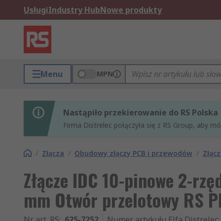
Usługi
Industry Hub
Nowe produkty
Menu
MPN
Nastąpiło przekierowanie do RS Polska
Firma Distrelec połączyła się z RS Group, aby m
/
Złącza
/
Obudowy złączy PCB i przewodów
/
Złącz
Złącze IDC 10-pinowe 2-rzę
mm Otwór przelotowy RS 
Nr art. RS
:
625-7252
Numer artykułu Elfa Distrelec
: