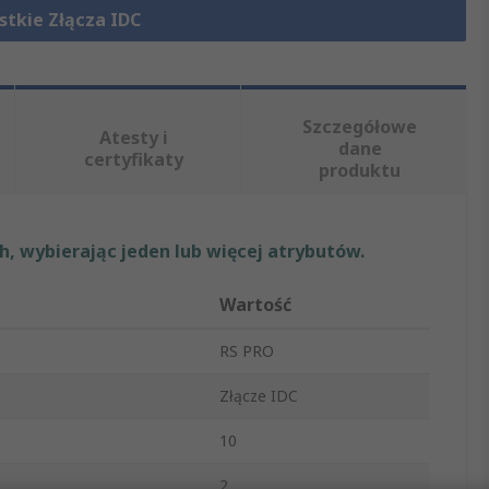
stkie Złącza IDC
Szczegółowe
Atesty i
dane
certyfikaty
produktu
, wybierając jeden lub więcej atrybutów.
Wartość
RS PRO
Złącze IDC
10
2