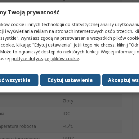
my Twoją prywatność
1A
ków cookie i innych technologii do statystycznej analizy użytkowani
2.54mm
cji i wyświetlania reklam na stronach internetowych osób trzecich. Kl
tora
Męski
szystkie", wyrażasz zgodę na przetwarzanie wszystkich plików cook
 cookie, klikając "Edytuj ustawienia". Jeśli tego nie chcesz, kliknij "Od
 osłony
W osłonie
 Może to ograniczyć dostęp do niektórych funkcji. Więcej informacji
naszej
polityce dotyczącej plików cookie
.
Otwór przelotowy
500V
ć wszystkie
Edytuj ustawienia
Akceptuj ws
Prosty
Złoty
ia
IDC
peratura robocza
-45°C
emperatura robocza
105°C