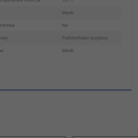
Męski
rdzenia
No
dowy
Politereftalan butylenu
ów
Miedź