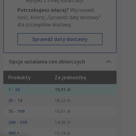
wysyłki z innej lokalizacji
Potrzebujesz więcej?
Wprowadź
ilość, kliknij „Sprawdź daty dostawy”
dla szczegółów dostawy.
Sprawdź daty dostawy
Opcje ustalania cen zbiorczych
Produkty
Za jednostkę
1 - 24
19,91 zł
25 - 74
18,23 zł
75 - 199
15,91 zł
200 - 399
14,36 zł
400 +
13,73 zł