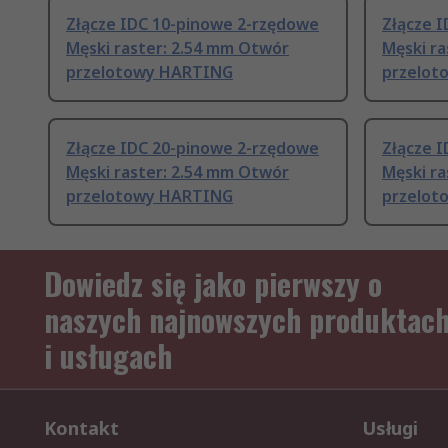
Złącze IDC 10-pinowe 2-rzędowe
Złącze 
Męski raster: 2.54 mm Otwór
Męski r
przelotowy HARTING
przelot
Złącze IDC 20-pinowe 2-rzędowe
Złącze 
Męski raster: 2.54 mm Otwór
Męski r
przelotowy HARTING
przelot
Dowiedz się jako pierwszy o
naszych najnowszych produktac
i usługach
Kontakt
Usługi