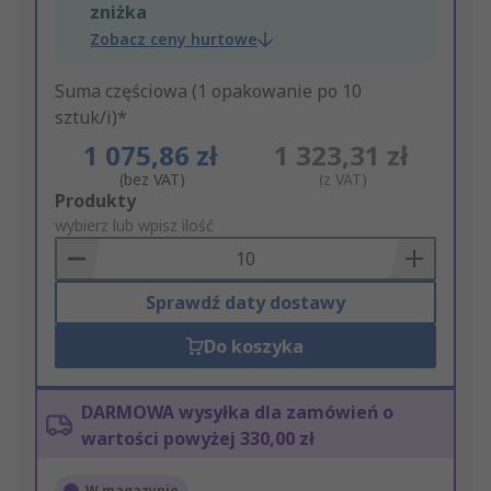
zniżka
Zobacz ceny hurtowe
Suma częściowa (1 opakowanie po 10
sztuk/i)*
1 075,86 zł
1 323,31 zł
(bez VAT)
(z VAT)
Add
Produkty
to
wybierz lub wpisz ilość
Basket
Sprawdź daty dostawy
Do koszyka
DARMOWA wysyłka dla zamówień o
wartości powyżej 330,00 zł
W magazynie