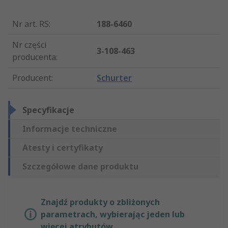
Nr art. RS
:
188-6460
Nr części
3-108-463
producenta
:
Producent
:
Schurter
Specyfikacje
Informacje techniczne
Atesty i certyfikaty
Szczegółowe dane produktu
Znajdź produkty o zbliżonych
parametrach, wybierając jeden lub
więcej atrybutów.