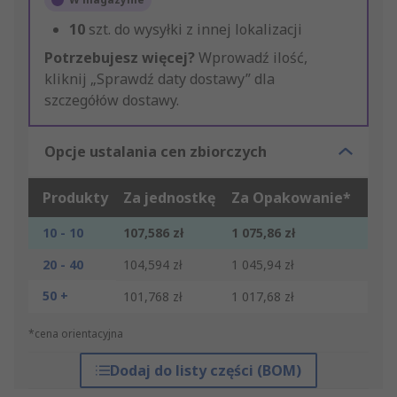
10
szt. do wysyłki z innej lokalizacji
Potrzebujesz więcej?
Wprowadź ilość,
kliknij „Sprawdź daty dostawy” dla
szczegółów dostawy.
Opcje ustalania cen zbiorczych
Produkty
Za jednostkę
Za Opakowanie*
10 - 10
107,586 zł
1 075,86 zł
20 - 40
104,594 zł
1 045,94 zł
50 +
101,768 zł
1 017,68 zł
*cena orientacyjna
Dodaj do listy części (BOM)