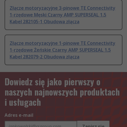
Złącze motoryzacyjne 3-pinowe TE Connectivity
1-rzędowe Męski Czarny AMP SUPERSEAL 1.5
Kabel 282105-1 Obudowa złącza
Złącze motoryzacyjne 1-pinowe TE Connectivity
1-rzędowe Żeńskie Czarny AMP SUPERSEAL 1.5
Kabel 282079-2 Obudowa złącza
Dowiedz się jako pierwszy o
naszych najnowszych produktach
i usługach
Adres e-mail
Zapisz się