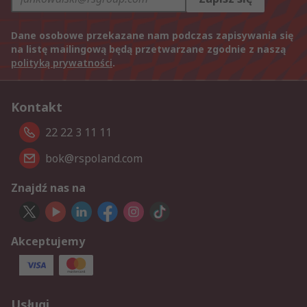
Dane osobowe przekazane nam podczas zapisywania się
na listę mailingową będą przetwarzane zgodnie z naszą
polityką prywatności
.
Kontakt
22 22 3 11 11
bok@rspoland.com
Znajdź nas na
Akceptujemy
Usługi