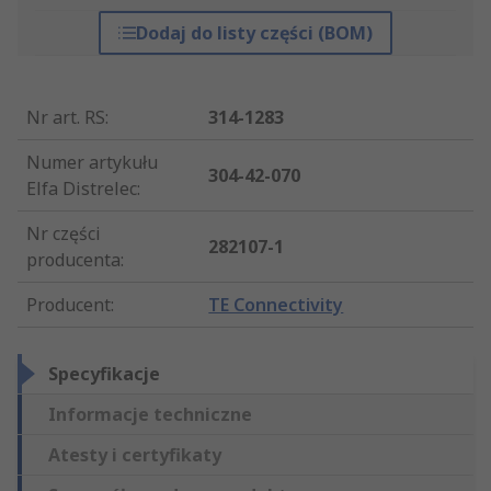
Dodaj do listy części (BOM)
Nr art. RS
:
314-1283
Numer artykułu
304-42-070
Elfa Distrelec
:
Nr części
282107-1
producenta
:
Producent
:
TE Connectivity
Specyfikacje
Informacje techniczne
Atesty i certyfikaty