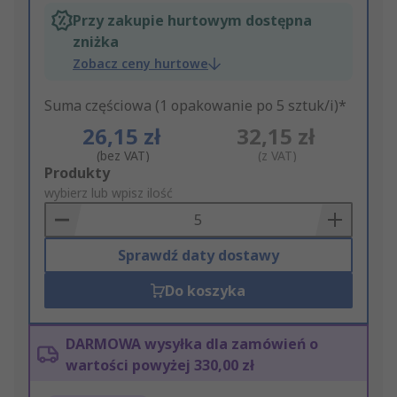
Przy zakupie hurtowym dostępna
zniżka
Zobacz ceny hurtowe
Suma częściowa (1 opakowanie po 5 sztuk/i)*
26,15 zł
32,15 zł
(bez VAT)
(z VAT)
Add
Produkty
to
wybierz lub wpisz ilość
Basket
Sprawdź daty dostawy
Do koszyka
DARMOWA wysyłka dla zamówień o
wartości powyżej 330,00 zł