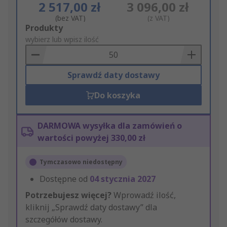
2 517,00 zł
3 096,00 zł
(bez VAT)
(z VAT)
Add
Produkty
to
wybierz lub wpisz ilość
Basket
Sprawdź daty dostawy
Do koszyka
DARMOWA wysyłka dla zamówień o
wartości powyżej 330,00 zł
Tymczasowo niedostępny
Dostępne od
04 stycznia 2027
Potrzebujesz więcej?
Wprowadź ilość,
kliknij „Sprawdź daty dostawy” dla
szczegółów dostawy.