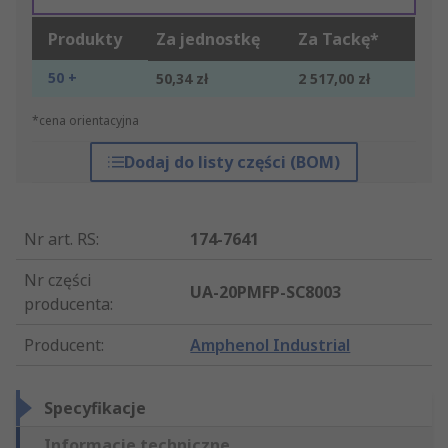
Produkty
Za jednostkę
Za Tackę*
50 +
50,34 zł
2 517,00 zł
*cena orientacyjna
Dodaj do listy części (BOM)
Nr art. RS
:
174-7641
Nr części
UA-20PMFP-SC8003
producenta
:
Producent
:
Amphenol Industrial
Specyfikacje
Informacje techniczne