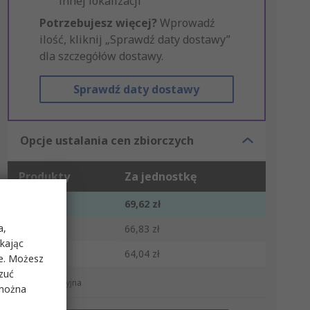
innej lokalizacji
Potrzebujesz więcej?
Wprowadź
ilość, kliknij „Sprawdź daty dostawy”
dla szczegółów dostawy.
Sprawdź daty dostawy
Opcje ustalania cen zbiorczych
Produkty
Za jednostkę
1 - 4
69,62 zł
a,
5 - 9
66,83 zł
ikając
10 +
64,04 zł
ie. Możesz
rzuć
*cena orientacyjna
 można