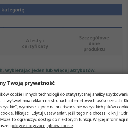
 kategorię
Szczegółowe
Atesty i
dane
certyfikaty
produktu
, wybierając jeden lub więcej atrybutów.
my Twoją prywatność
Wartość
ków cookie i innych technologii do statystycznej analizy użytkowani
Festo
cji i wyświetlania reklam na stronach internetowych osób trzecich. Kl
szystkie", wyrażasz zgodę na przetwarzanie wszystkich plików cook
Złączka pneumatyczna
 cookie, klikając "Edytuj ustawienia". Jeśli tego nie chcesz, kliknij "Od
 Może to ograniczyć dostęp do niektórych funkcji. Więcej informacji
6 mm
naszej
polityce dotyczącej plików cookie
.