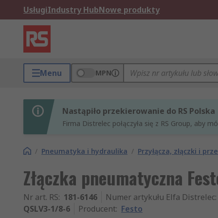
Usługi
Industry Hub
Nowe produkty
Menu
MPN
Nastąpiło przekierowanie do RS Polska
Firma Distrelec połączyła się z RS Group, aby m
/
Pneumatyka i hydraulika
/
Przyłącza, złączki i p
Złączka pneumatyczna Fest
Nr art. RS
:
181-6146
Numer artykułu Elfa Distrelec
:
QSLV3-1/8-6
Producent
:
Festo