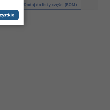
Dodaj do listy części (BOM)
zystkie