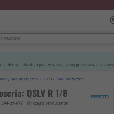
óc zaoferować klientom jeszcze szerszą gamę produktów, zlokalizowan
rzewody pneumatyczne
/
Złączki pneumatyczne
oseria: QSLV R 1/8
304-21-677
Nr części producenta
: