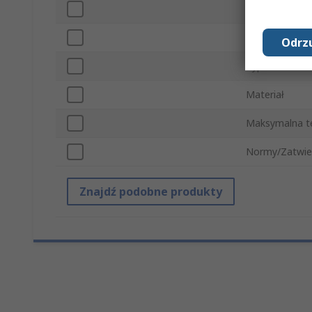
Typ połączeni
Seria
Odrzu
Typ montażu
Materiał
Maksymalna t
Normy/Zatwie
Znajdź podobne produkty