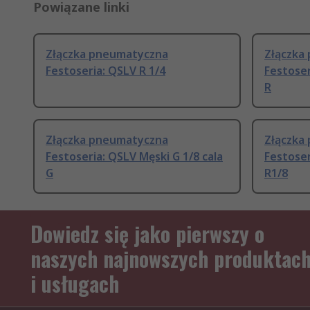
Powiązane linki
Złączka pneumatyczna
Złączka
Festoseria: QSLV R 1/4
Festoser
R
Złączka pneumatyczna
Złączka
Festoseria: QSLV Męski G 1/8 cala
Festoser
G
R1/8
Dowiedz się jako pierwszy o
naszych najnowszych produktac
i usługach