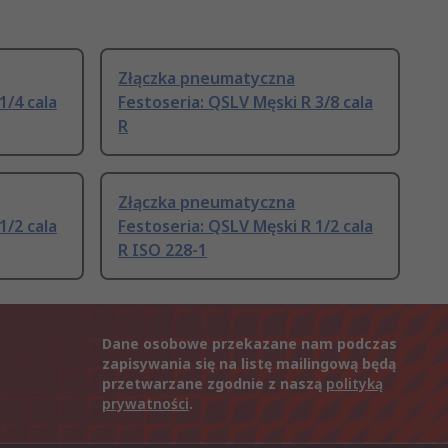
Złączka pneumatyczna
1/4 cala
Festoseria: QSLV Męski R 3/8 cala
R
Złączka pneumatyczna
1/2 cala
Festoseria: QSLV Męski R 1/2 cala
R ISO 228-1
Dane osobowe przekazane nam podczas
zapisywania się na listę mailingową będą
przetwarzane zgodnie z naszą
polityką
prywatności
.