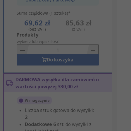
Suma częściowa (1 sztuka)*
69,62 zł
85,63 zł
(bez VAT)
(z VAT)
Add
Produkty
to
wybierz lub wpisz ilość
Basket
Do koszyka
DARMOWA wysyłka dla zamówień o
wartości powyżej 330,00 zł
W magazynie
Liczba sztuk gotowa do wysyłki:
2
Dodatkowe
6
szt. do wysyłki z