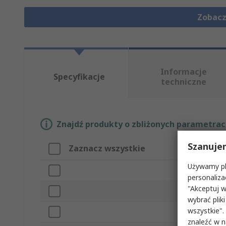
Zobacz
Informacje
Specyfikacje
techniczne
Znajdź produkty o zbliżonych parametrach
Szanuje
Zaznacz wszystkie
Atrybut
Używamy pli
Marka
personaliza
"Akceptuj w
Typ produktu
wybrać pliki
wszystkie".
Rozmiar rury
znaleźć w 