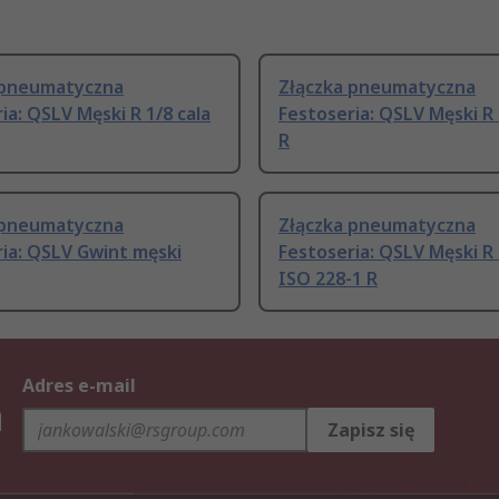
 pneumatyczna
Złączka pneumatyczna
ia: QSLV Męski R 1/8 cala
Festoseria: QSLV Męski R 
R
 pneumatyczna
Złączka pneumatyczna
ia: QSLV Gwint męski
Festoseria: QSLV Męski R 
ISO 228-1 R
Adres e-mail
h
Zapisz się