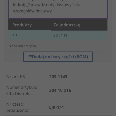
kliknij „Sprawdź daty dostawy” dla
szczegółów dostawy.
Produkty
Za jednostkę
1 +
39,51 zł
*cena orientacyjna
Dodaj do listy części (BOM)
Nr art. RS
:
203-1149
Numer artykułu
304-10-216
Elfa Distrelec
:
Nr części
LJK-1/4
producenta
: