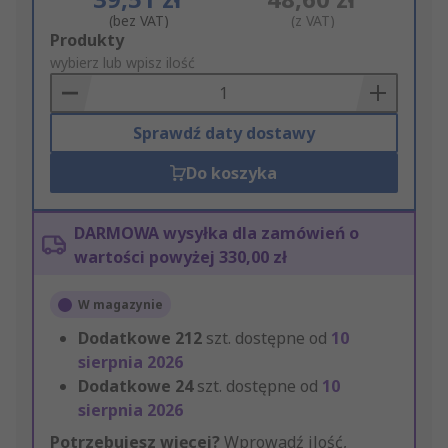
(bez VAT)
(z VAT)
Add
Produkty
to
wybierz lub wpisz ilość
Basket
Sprawdź daty dostawy
Do koszyka
DARMOWA wysyłka dla zamówień o
wartości powyżej 330,00 zł
W magazynie
Dodatkowe
212
szt. dostępne od
10
sierpnia 2026
Dodatkowe
24
szt. dostępne od
10
sierpnia 2026
Potrzebujesz więcej?
Wprowadź ilość,