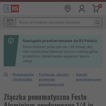
0
MPN
Nastąpiło przekierowanie do RS Polska
Firma Distrelec połączyła się z RS Group, aby
móc zaoferować klientom jeszcze szerszą gamę
produktów, zlokalizowane wsparcie i lepsze
usługi.
/
Pneumatyka
/
Przyłącza, złączki i
/
Złączki
i hydraulika
przewody
pneumatyczne
pneumatyczne
Złączka pneumatyczna Festo
Aluminium anodyzowane 1/4 in