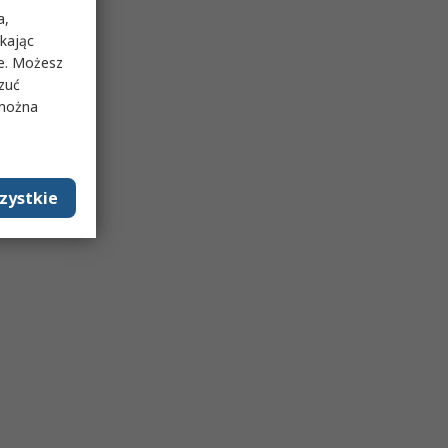
a,
ikając
ie. Możesz
rzuć
 można
zystkie