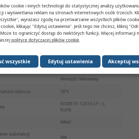
ków cookie i innych technologii do statystycznej analizy użytkowani
zyłącza
G
cji i wyświetlania reklam na stronach internetowych osób trzecich. Kl
szystkie", wyrażasz zgodę na przetwarzanie wszystkich plików cook
Żeńskie
 cookie, klikając "Edytuj ustawienia". Jeśli tego nie chcesz, kliknij "Od
 Może to ograniczyć dostęp do niektórych funkcji. Więcej informacji
NPQM
naszej
polityce dotyczącej plików cookie
.
 rurowego
6mm
Do rur o średnicy
ć wszystkie
Edytuj ustawienia
Akceptuj ws
wego
zewnętrznej
Mosiądz niklowany
ratura robocza
70°C
ISO8573-1:2010 (7:-:-),
ia
RoHS
Nikiel
anie substancji
Nie