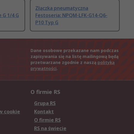
Złączka pneumatyczna
 G 1/4 G
Festoseria: NPQM-LFK-G14-Q6-
P10 Typ G
Dane osobowe przekazane nam podczas
zapisywania się na listę mailingową będą
przetwarzane zgodnie z naszą
polityką
prywatności
.
O firmie RS
Grupa RS
w cookie
Kontakt
O firmie RS
RS na świecie