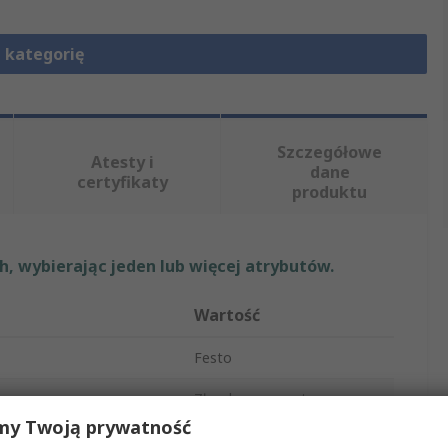
 kategorię
Szczegółowe
Atesty i
dane
certyfikaty
produktu
, wybierając jeden lub więcej atrybutów.
Wartość
Festo
Złączka pneumatyczna
my Twoją prywatność
yłącza
G 1/8