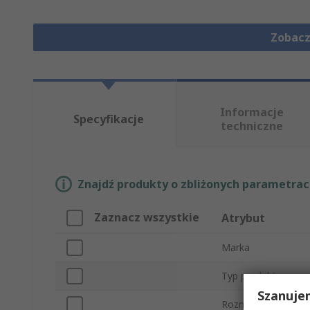
Zobacz
Informacje
Specyfikacje
techniczne
Znajdź produkty o zbliżonych parametrach
Zaznacz wszystkie
Atrybut
Marka
Typ produktu
Szanuje
Rozmiar gwintu prz