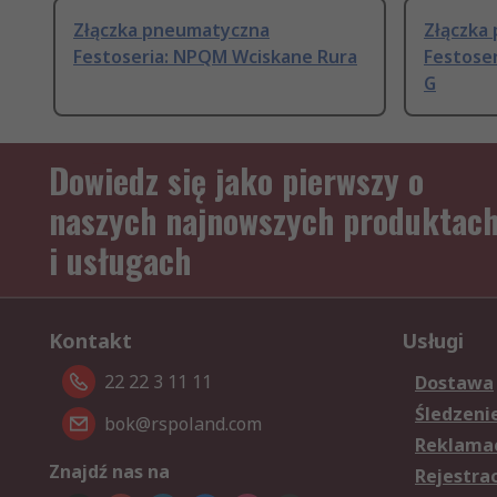
Złączka pneumatyczna
Złączka
Festoseria: NPQM Wciskane Rura
Festoser
G
Dowiedz się jako pierwszy o
naszych najnowszych produktac
i usługach
Kontakt
Usługi
22 22 3 11 11
Dostawa
Śledzeni
bok@rspoland.com
Reklamac
Znajdź nas na
Rejestra