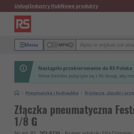
Usługi
Industry Hub
Nowe produkty
Menu
MPN
Nastąpiło przekierowanie do RS Polska
Firma Distrelec połączyła się z RS Group, aby m
/
Pneumatyka i hydraulika
/
Przyłącza, złączki i p
Złączka pneumatyczna Fest
1/8 G
Nr art. RS
:
203-8230
Numer artykułu Elfa Distrelec
: