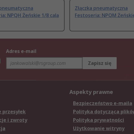
 pneumatyczna
Złączka pneumatyczna
ia: NPQH Żeńskie 1/8 cala
Festoseria: NPQM Żeńskie
Adres e-mail
h
Zapisz się
Aspekty prawne
Bezpieczeństwo e-maila
e przesyłek
Polityka dotycząca plikó
je i zwroty
Polityka prywatności
cja
Użytkowanie witryny