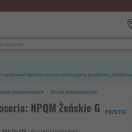
óc zaoferować klientom jeszcze szerszą gamę produktów, zlokalizowan
rzewody pneumatyczne
/
Złączki pneumatyczne
oseria: NPQM Żeńskie G
304-10-225
Nr części producenta
: