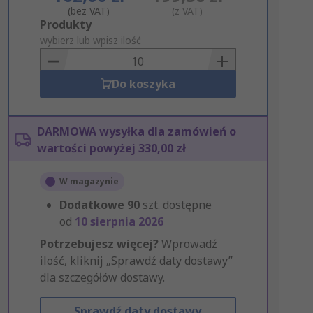
(bez VAT)
(z VAT)
Add
Produkty
to
wybierz lub wpisz ilość
Basket
Do koszyka
DARMOWA wysyłka dla zamówień o
wartości powyżej 330,00 zł
W magazynie
Dodatkowe
90
szt. dostępne
od
10 sierpnia 2026
Potrzebujesz więcej?
Wprowadź
ilość, kliknij „Sprawdź daty dostawy”
dla szczegółów dostawy.
Sprawdź daty dostawy