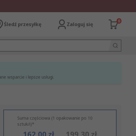
0
Śledź przesyłkę
Zaloguj się
e wsparcie i lepsze usługi.
Suma częściowa (1 opakowanie po 10
sztuk/i)*
162,00 zł
199,30 zł