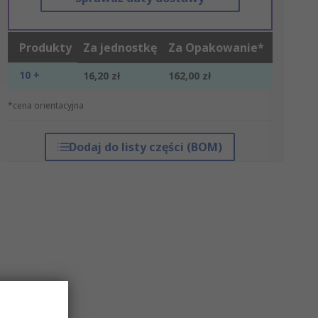
Produkty
Za jednostkę
Za Opakowanie*
10 +
16,20 zł
162,00 zł
*cena orientacyjna
Dodaj do listy części (BOM)