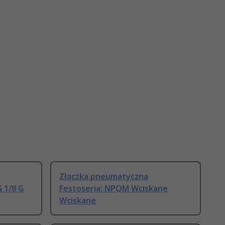
Złączka pneumatyczna
 1/8 G
Festoseria: NPQM Wciskane
Wciskane