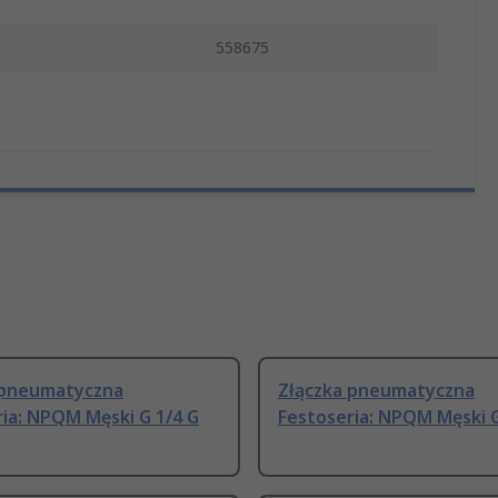
558675
 pneumatyczna
Złączka pneumatyczna
ia: NPQM Męski G 1/4 G
Festoseria: NPQM Męski G