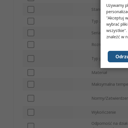
Używamy pli
Standard gwintu pr
personaliza
"Akceptuj w
Typ złącza
wybrać pliki
wszystkie".
Seria
znaleźć w 
Rozmiar przyłącza
Odrzu
Typ przyłącza ruro
Materiał
Maksymalna tempe
Normy/Zatwierdzen
Wykończenie
Odporność na dział