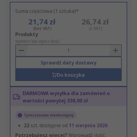
Suma częściowa (1 sztuka)*
21,74 zł
26,74 zł
(bez VAT)
(z VAT)
Add
Produkty
to
wybierz lub wpisz ilość
Basket
Sprawdź daty dostawy
Do koszyka
DARMOWA wysyłka dla zamówień o
wartości powyżej 330,00 zł
Tymczasowo niedostępny
22
szt. dostępne od
11 sierpnia 2026
Potrzebujesz więcej?
Wprowadź ilość,