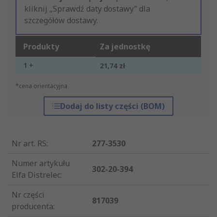
kliknij „Sprawdź daty dostawy” dla
szczegółów dostawy.
Produkty
Za jednostkę
1 +
21,74 zł
*cena orientacyjna
Dodaj do listy części (BOM)
Nr art. RS
:
277-3530
Numer artykułu
302-20-394
Elfa Distrelec
:
Nr części
817039
producenta
: