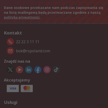
Dane osobowe przekazane nam podczas zapisywania się
na listę mailingową będą przetwarzane zgodnie z naszą
polityką prywatności
.
Kontakt
22 22 3 11 11
bok@rspoland.com
Znajdź nas na
Akceptujemy
Usługi