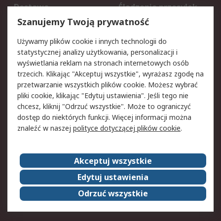
Dostawa
Śledzenie przesyłek
Reklamacje i zwroty
Rejestracja
Szanujemy Twoją prywatność
Pomoc
Używamy plików cookie i innych technologii do
statystycznej analizy użytkowania, personalizacji i
Aspekty prawne
wyświetlania reklam na stronach internetowych osób
trzecich. Klikając "Akceptuj wszystkie", wyrażasz zgodę na
Bezpieczeństwo e-
Polityka dotycząca
przetwarzanie wszystkich plików cookie. Możesz wybrać
maila
plików cookie
pliki cookie, klikając "Edytuj ustawienia". Jeśli tego nie
Polityka prywatności
Użytkowanie witryny
chcesz, kliknij "Odrzuć wszystkie". Może to ograniczyć
Zastrzeżenia prawne
Warunki Sprzedaży
dostęp do niektórych funkcji. Więcej informacji można
znaleźć w naszej
polityce dotyczącej plików cookie
.
O firmie RS
Akceptuj wszystkie
Grupa RS
Kontakt
O firmie RS
RS na świecie
Edytuj ustawienia
Kariera
Nagrody dla RS
Odrzuć wszystkie
ESG