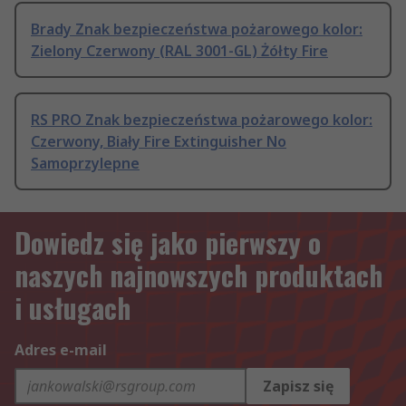
Brady Znak bezpieczeństwa pożarowego kolor:
Zielony Czerwony (RAL 3001-GL) Żółty Fire
RS PRO Znak bezpieczeństwa pożarowego kolor:
Czerwony, Biały Fire Extinguisher No
Samoprzylepne
Dowiedz się jako pierwszy o
naszych najnowszych produktach
i usługach
Adres e-mail
Zapisz się